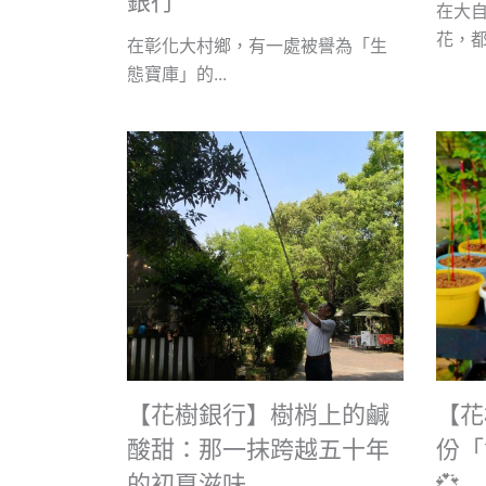
銀行
在大
花，都有
在彰化大村鄉，有一處被譽為「生
態寶庫」的...
【花樹銀行】樹梢上的鹹
【花
酸甜：那一抹跨越五十年
份「
的初夏滋味
💞