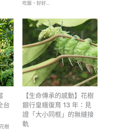
吃飯、好好...
當
【生命傳承的感動】花樹
全台
銀行皇蛾復育 13 年：見
證「大小同框」的無縫接
軌
花樹