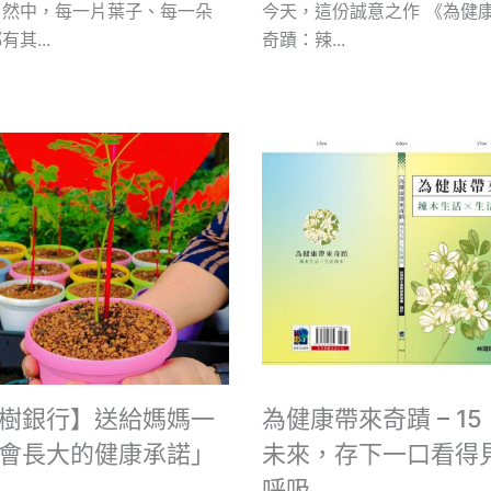
自然中，每一片葉子、每一朵
今天，這份誠意之作 《為健
其...
奇蹟：辣...
樹銀行】送給媽媽一
為健康帶來奇蹟 – 1
會長大的健康承諾」
未來，存下一口看得
呼吸