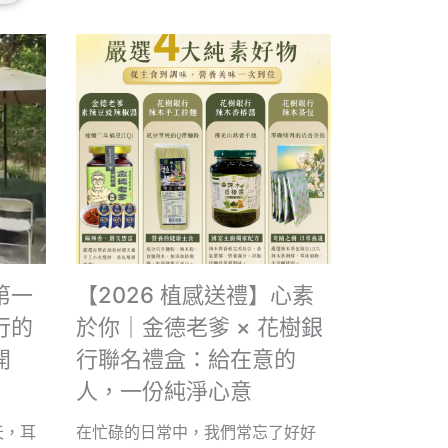
第一
【2026 植感送禮】心素
行的
於你｜金德老爹 × 花樹銀
開
行聯名禮盒：給在意的
人，一份純淨心意
天，耳
在忙碌的日常中，我們常忘了好好