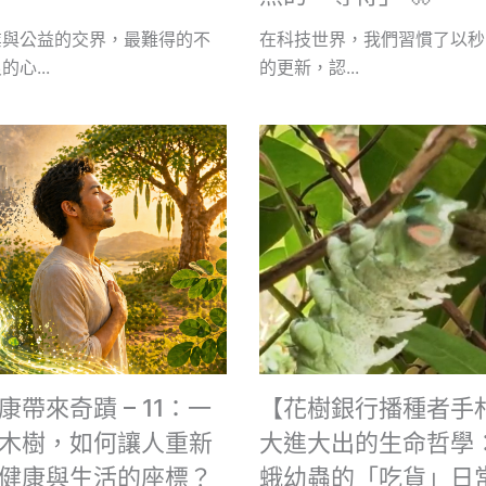
業與公益的交界，最難得的不
在科技世界，我們習慣了以秒
心...
的更新，認...
康帶來奇蹟 – 11：一
【花樹銀行播種者手
木樹，如何讓人重新
大進大出的生命哲學
健康與生活的座標？
蛾幼蟲的「吃貨」日