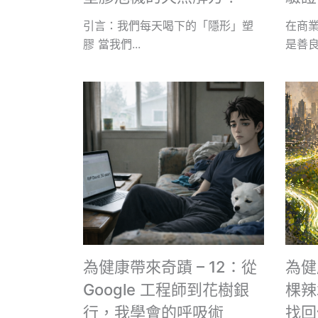
引言：我們每天喝下的「隱形」塑
在商
膠 當我們...
是善良的
為健康帶來奇蹟 – 12：從
為健
Google 工程師到花樹銀
棵辣
行，我學會的呼吸術
找回