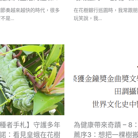
個節奏越來越快的時代，很多
在花樹銀行巡園時，我常跟朋
是...
玩笑說，我...
種者手札】守護多年
為健康帶來奇蹟 – 8
諾：看見皇蛾在花樹
薦序3：想把一棵樹