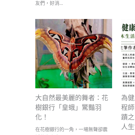
友們，好消...
大自然最美麗的舞者：花
為健
樹銀行「皇蛾」驚豔羽
程師
化！
蹟之
人生
在花樹銀行的一角，一場無聲卻震