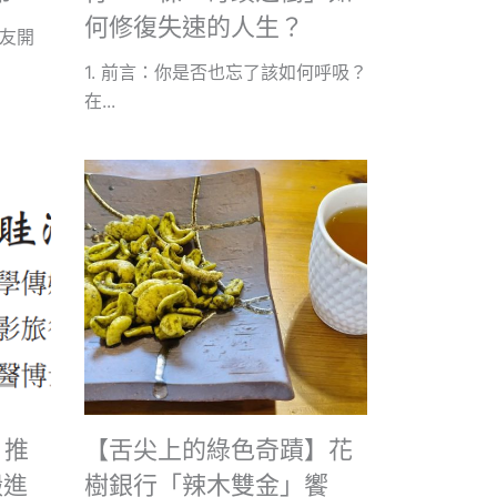
何修復失速的人生？
友開
1. 前言：你是否也忘了該如何呼吸？
在...
：推
【舌尖上的綠色奇蹟】花
搬進
樹銀行「辣木雙金」饗