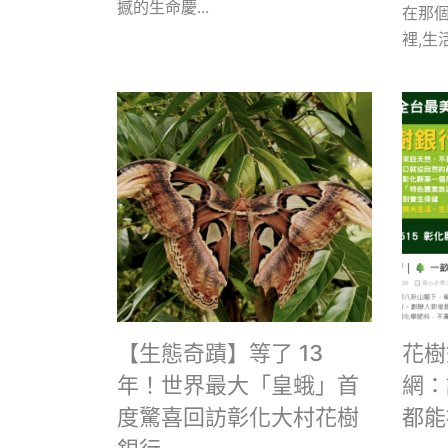
撼的生命慶...
在那
裡,生活
【生態奇蹟】等了 13
花樹
年！世界最大「皇蛾」首
網：
度驚喜回訪彰化大村花樹
都能