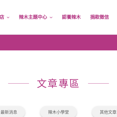
店
辣木主題中心
認養辣木
捐款徵信
花樹銀行｜唯一官方購物商城
下單即享｜5% 回饋無上限
每筆訂單｜5% 捐助永續公益
文章專區
消費滿千｜免運費送到家
最新消息
辣木小學堂
其他文章