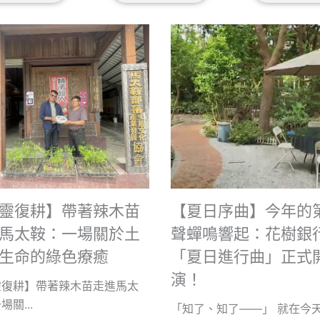
靈復耕】帶著辣木苗
【夏日序曲】今年的
馬太鞍：一場關於土
聲蟬鳴響起：花樹銀
生命的綠色療癒
「夏日進行曲」正式
演！
靈復耕】帶著辣木苗走進馬太
關...
「知了、知了——」 就在今