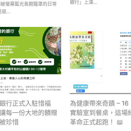
銀行」上演...
個被螢幕藍光長期籠罩的日常
是...
銀行正式入駐惜福
為健康帶來奇蹟 – 1
讓每一份大地的饋贈
實驗室到餐桌，這場
被珍惜
革命正式起跑！ 📖