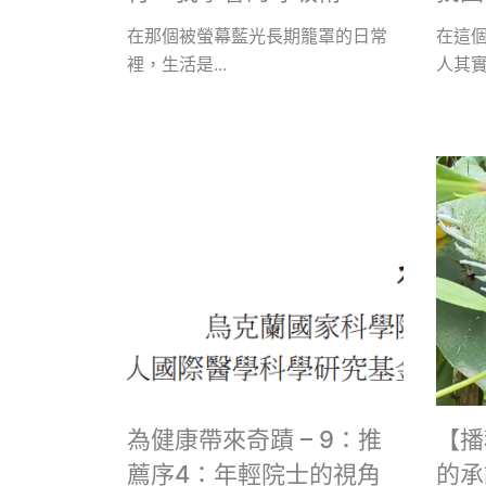
在那個被螢幕藍光長期籠罩的日常
在這
裡，生活是...
人其實不
為健康帶來奇蹟 – 9：推
【播
薦序4：年輕院士的視角
的承