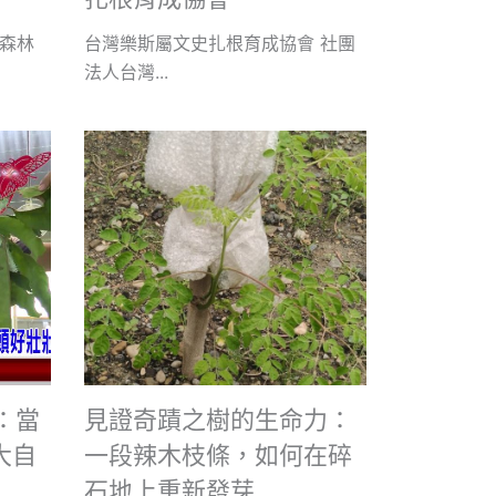
森林
台灣樂斯屬文史扎根育成協會 社團
法人台灣...
3：當
見證奇蹟之樹的生命力：
大自
一段辣木枝條，如何在碎
石地上重新發芽