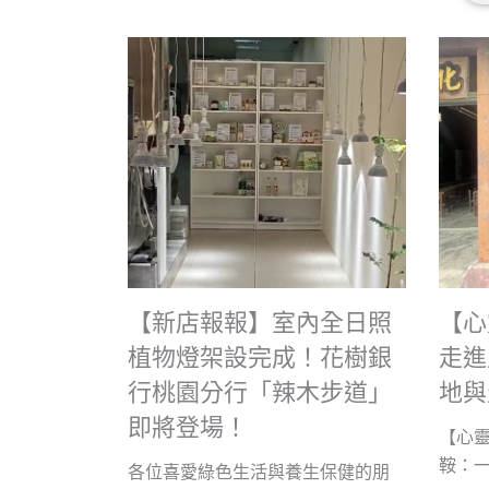
【新店報報】室內全日照
【心
植物燈架設完成！花樹銀
走進
行桃園分行「辣木步道」
地與
即將登場！
【心
鞍：一場
各位喜愛綠色生活與養生保健的朋