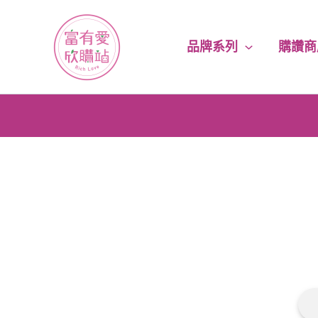
跳
至
主
品牌系列
購讚商
要
內
容