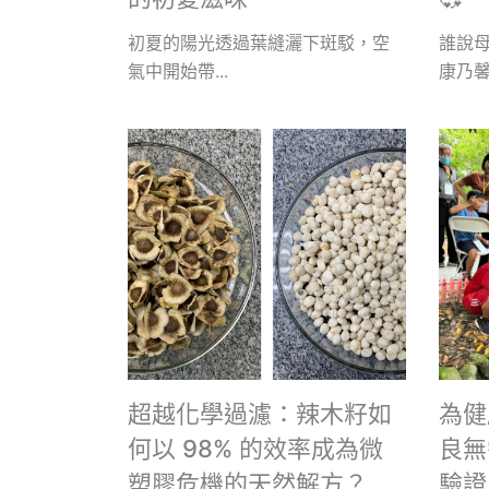
初夏的陽光透過葉縫灑下斑駁，空
誰說
氣中開始帶...
康乃馨？
超越化學過濾：辣木籽如
為健
何以 98% 的效率成為微
良無
塑膠危機的天然解方？
驗證