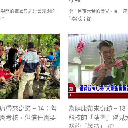
母親節的驚喜只能是會凋謝的
從一片辣木葉的微光，到一座
...
的繁茂；從...
康帶來奇蹟 – 14：善
為健康帶來奇蹟 – 1
需考核，但信任需要
科技的「精準」遇見
然的「等待」 🦋