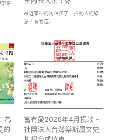
室內長大啦！🌿
康帶來
最近家裡的角落多了一抹動人的綠
意。看著這...
5：為
富有愛2026年4月捐款 –
見的
社團法人台灣樂斯屬文史
扎根育成協會