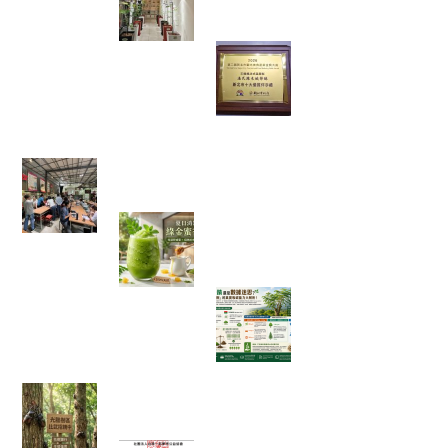
步道
當法式甜點遇上辣
木，原來健康也能
這麼好吃！一款拿
下金賞的鹹檸酥開
箱
【綠色奇蹟】荒地變綠洲！直擊花樹銀行 17 年
的 ESG 永續實踐與綠色療癒力
體感溫度飆破 38 度的救星！夏日
消暑法寶：綠金蜜香冰沙，一口
讓你從地獄回到天堂！
綠色奇蹟還是數據
迷思？神奇「辣木
樹」的真實吸碳能
力大解析！
【彰化大村景點】花樹銀行獨角仙季大爆發！直
擊光臘樹下的「鐵甲武士比武招親擂台賽」
富有愛2026年５月捐款 – 社團法