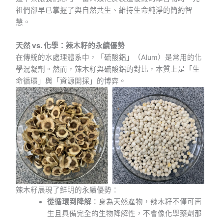
祖們卻早已掌握了與自然共生、維持生命純淨的簡約智
慧。
天然 vs. 化學：辣木籽的永續優勢
在傳統的水處理體系中，「硫酸鋁」（Alum）是常用的化
學混凝劑。然而，辣木籽與硫酸鋁的對比，本質上是「生
命循環」與「資源開採」的博弈。
辣木籽展現了鮮明的永續優勢：
從循環到降解
：身為天然產物，辣木籽不僅可再
生且具備完全的生物降解性，不會像化學藥劑那