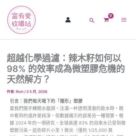
跳
Main
至
Men
主
搜
要
尋
內
容
超越化學過濾：辣木籽如何以
98% 的效率成為微塑膠危機的
天然解方？
作者:
Rich
/
2 5 月, 2026
引言：我們每天喝下的「隱形」塑膠
當我們隨手轉開水龍頭，注滿一杯透明清澈的飲水時，眼
中看到的或許是純淨，但數據揭示的卻是另一種現實。根
據 2024 年的一項研究，全球高達 83% 的自來水已受到微
塑膠污染。這些碎片小至 1 微米（僅約 1/25,000 英