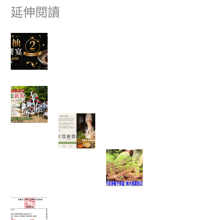
延伸閱讀
富有愛欣購站 2 週年感謝祭｜滿額抽美食饗宴
🎉
✈ 富有愛欣購站 1週年慶 ✨香港機票真的送出去
了，得主開心分享旅遊照片。
一棵樹重新變白了，也讓我看見志工服務最美的
樣子
一塊點心裡，藏著一位母親最深
的牽掛──我讀懂了「辣木鹹檸
酥」背後的故事
當救災結束後，真
正的挑戰才開始：
我看見馬太鞍復耕
的一絲希望
富有愛2026年6 月捐款 – 社團法人中華民國工作
傷害受害人協會