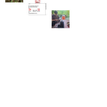
人臺中市賦女協會
🌱 心靈的復耕，從
一粒種籽開始：將
彰化的綠色希望，
扎根花蓮馬太鞍