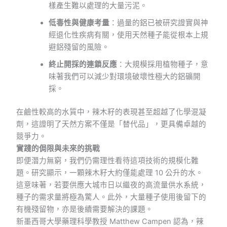
樣產生難以處理的大量污泥。
低毒性與健康考量
：過量的鋁已被研究證實與神
經退化性疾病有關，使用天然種子能從根本上規
避鋁殘留的風險。
終止開採的連鎖反應
：大規模採用植物種子，意
味著我們可以減少對環境破壞性極大的鋁礦開
採。
在鹼性較高的水質中，辣木籽的表現甚至超越了化學混凝
劑，這證明了天然方案不僅是「替代品」，更具備卓越的
競爭力。
實踐的侷限與未來的挑戰
即便潛力無窮，我們仍需理性看待這項技術的規模化難
題。研究顯示，一顆辣木籽大約僅能處理 10 公升的水。
這意味著，若要供應大城市日以繼夜的高流量供水系統，
種子的需求量將極為驚人。此外，大量種子使用後留下的
有機殘留物，亦是後續需要解決的課題。
新墨西哥大學藥理科學教授 Matthew Campen 認為，辣