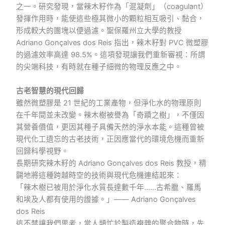
之一。研究發現，當辣木籽作為「混凝劑」（coagulant）
發揮作用時，能使這些極其微小的顆粒相互吸引、黏合，
形成較大的團塊以便過濾。聖保羅州立大學的教授
Adriano Gonçalves dos Reis 指出，辣木籽對 PVC 微塑膠
的過濾效率高達 98.5%。這項發現讓我們重新審視：所謂
的尖端科技，有時就在種子細微的物理反應之中。
古老智慧的現代回歸
雖然微塑膠是 21 世紀的工業產物，但淨化水的物理原則
在千年間並未改變。辣木樹被譽為「奇蹟之樹」，不僅因
其營養價值，更因其種子具備天然的淨水本能。這種曾被
現代化工遺忘的古老技術，正因應當代的環境危機而重新
回歸科學視野。
長期研究辣木籽的 Adriano Gonçalves dos Reis 教授，精
闢地將這種跨越時空的技術與現代危機連結起來：
「辣木樹已被用於淨化水質長達數千年……古希臘、羅馬
和埃及人都有使用的證據。」—— Adriano Gonçalves
dos Reis
這不禁讓我們思考，當人類忙於製造複雜的聚合物時，先