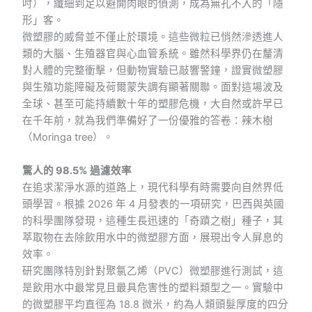
吋），纖細到足以避開肉眼的偵測，成為無孔不入的「隱
形」客。
微塑膠的威脅並不僅止於環境。這些微粒已悄然滲透進人
類的大腦、生殖器官與心血管系統。雖然科學界仍在釐清
對人體的完整衝擊，但動物實驗已敲響警鐘，證實微塑膠
與生殖功能障礙及荷爾蒙失調有顯著關聯。面對這場波及
全球、甚至可能持續數十年的塑膠危機，大自然或許早已
在千年前，就為我們準備好了一份優雅的答卷：辣木樹
（Moringa tree）。
驚人的 98.5% 過濾效率
在追求潔淨水源的道路上，現代科學有時需要向自然界低
頭學習。根據 2026 年 4 月發表的一項研究，巴西與英國
的科學團隊發現，這種生長迅速的「奇蹟之樹」種子，其
萃取物在去除飲用水中的微塑膠方面，展現出令人屏息的
效率。
研究團隊特別針對聚氯乙烯（PVC）微塑膠進行測試，這
是飲用水中最常見且最具危害性的塑料類型之一。實驗中
的微塑膠平均直徑為 18.8 微米，約為人類頭髮厚度的四分