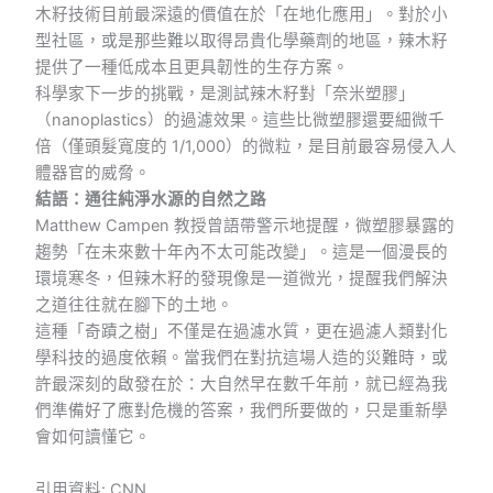
木籽技術目前最深遠的價值在於「在地化應用」。對於小
型社區，或是那些難以取得昂貴化學藥劑的地區，辣木籽
提供了一種低成本且更具韌性的生存方案。
科學家下一步的挑戰，是測試辣木籽對「奈米塑膠」
（nanoplastics）的過濾效果。這些比微塑膠還要細微千
倍（僅頭髮寬度的 1/1,000）的微粒，是目前最容易侵入人
體器官的威脅。
結語：通往純淨水源的自然之路
Matthew Campen 教授曾語帶警示地提醒，微塑膠暴露的
趨勢「在未來數十年內不太可能改變」。這是一個漫長的
環境寒冬，但辣木籽的發現像是一道微光，提醒我們解決
之道往往就在腳下的土地。
這種「奇蹟之樹」不僅是在過濾水質，更在過濾人類對化
學科技的過度依賴。當我們在對抗這場人造的災難時，或
許最深刻的啟發在於：大自然早在數千年前，就已經為我
們準備好了應對危機的答案，我們所要做的，只是重新學
會如何讀懂它。
引用資料: CNN