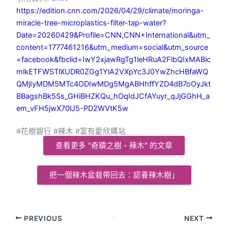
https://edition.cnn.com/2026/04/29/climate/moringa-
miracle-tree-microplastics-filter-tap-water?
Date=20260429&Profile=CNN,CNN+International&utm_
content=1777461216&utm_medium=social&utm_source
=facebook&fbclid=IwY2xjawRgTg1leHRuA2FlbQIxMABic
mlkETFWSTlXUDR0ZGg1YlA2VXpYc3J0YwZhcHBfaWQ
QMjIyMDM5MTc4ODIwMDg5MgABHhffYZD4dB7oOyJkt
BBagshBk5Ss_GHiBHZKQu_hOqIdJCfAYuyr_qJjGGhH_a
em_vFH5jwX70lJ5-PD2WVtK5w
#花樹銀行 #辣木 #富有愛欣購站
查看更多 "奇蹟之樹 - 辣木" 的文章
把一個辣木盆栽帶回去：認養辣木樹」
PREVIOUS
NEXT