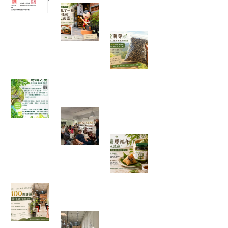
在麻糬名店門口，我看見了一種
不一樣的綠色風景
一袋 1500 顆種子
的旅行：從平地寄
往花蓮，種下的不
只是辣木
「奇蹟之樹」辣木真的那麼神奇嗎？我查了農業
部資料後，發現比想像中更有趣
一場只有 20 個名額的公益講座，
讓我重新思考健康、土地與未來
端午節的粽子，你
都沾什麼醬？今年
我試了不一樣的吃
法
一家手搖飲店的 100 則五星評論，讓我看見「慢
慢來，比較快」
走進都市裡的綠色秘境：我在桃
園發現了一條會發光的室內辣木