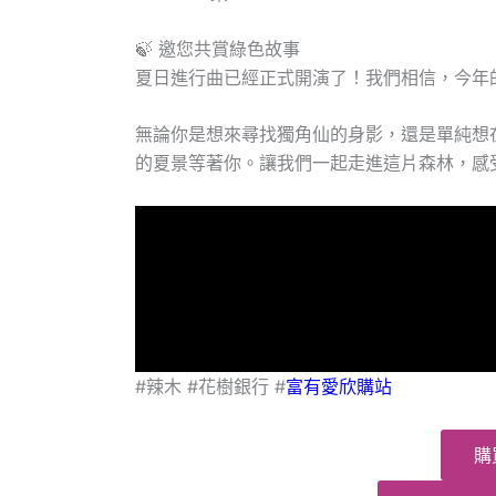
🍃 邀您共賞綠色故事
夏日進行曲已經正式開演了！我們相信，今年
無論你是想來尋找獨角仙的身影，還是單純想
的夏景等著你。讓我們一起走進這片森林，感
#辣木 #花樹銀行 #
富有愛欣購站
購