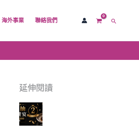
海外事業
聯絡我們
搜
尋
延伸閱讀
富有愛欣購站 2 週年感謝祭｜
滿額抽美食饗宴 🎉
✈ 富有愛欣購站 1週年慶 ✨香
港機票真的送出去了，得主開