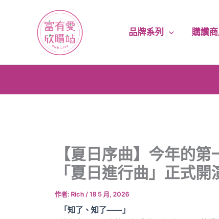
跳
至
主
品牌系列
購讚商
要
內
容
【夏日序曲】今年的第
「夏日進行曲」正式開
作者:
Rich
/
18 5 月, 2026
「知了、知了——」