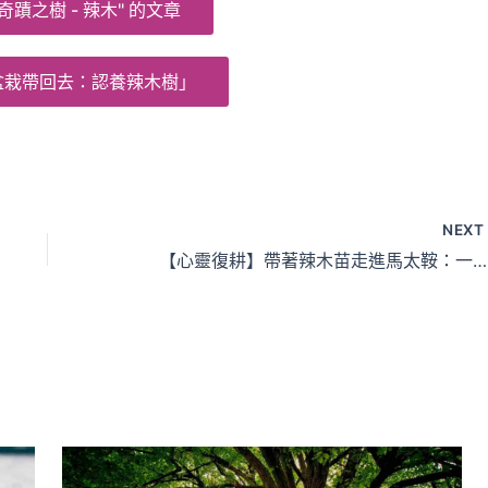
奇蹟之樹 - 辣木" 的文章
盆栽帶回去：認養辣木樹」
NEX
【心靈復耕】帶著辣木苗走進馬太鞍：一場關於土地與生命的綠色療癒