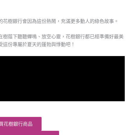
的花樹銀行會因為這份熱鬧，充滿更多動人的綠色故事。
在樹蔭下聽聽蟬鳴、放空心靈，花樹銀行都已經準備好最美
受這份專屬於夏天的蓬勃與悸動吧！
買花樹銀行商品