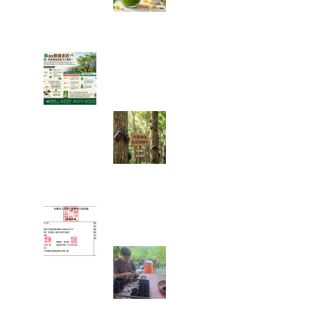
夏日消暑法寶：
綠金蜜香冰沙，
一口讓你從地獄回到天堂！
綠色奇蹟還是數據迷思？神奇
「辣木樹」的真實吸碳能力大
解析！
【彰化大村景
點】花樹銀行獨
角仙季大爆發！
直擊光臘樹下的
「鐵甲武士比武招親擂台賽」
富有愛2026年５月捐款 – 社
團法人臺中市賦女協會
🌱 心靈的復
耕，從一粒種籽
開始：將彰化的
綠色希望，扎根