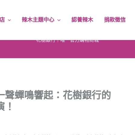
店
辣木主題中心
認養辣木
捐款徵信
花樹銀行｜唯一官方購物商城
下單即享｜5% 回饋無上限
每筆訂單｜5% 捐助永續公益
一聲蟬鳴響起：花樹銀行的
演！
消費滿千｜免運費送到家