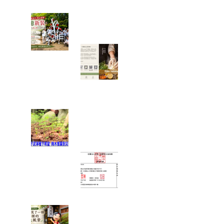
心分享旅遊照片。
一棵樹重新變白了，也讓我看
見志工服務最美的樣子
一塊點心裡，藏
著一位母親最深
的牽掛──我讀
懂了「辣木鹹檸
酥」背後的故事
當救災結束後，真正的挑戰才
開始：我看見馬太鞍復耕的一
絲希望
富有愛2026年6
月捐款 – 社團法
人中華民國工作
傷害受害人協會
在麻糬名店門口，我看見了一
種不一樣的綠色風景