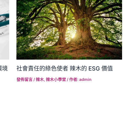
社會責任的綠色使者 辣木的 ESG 價值
環境
發佈留言
/
辣木
,
辣木小學堂
/ 作者:
admin