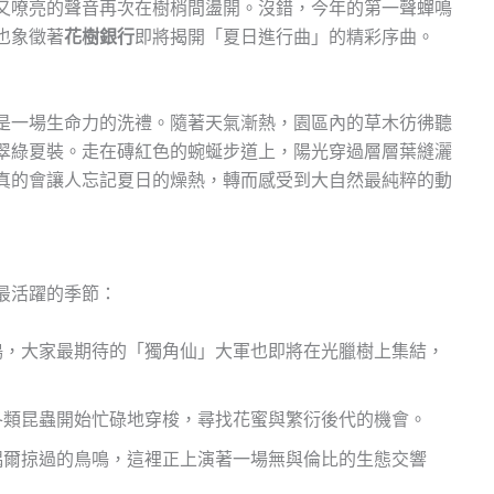
又嘹亮的聲音再次在樹梢間盪開。沒錯，今年的第一聲蟬鳴
也象徵著
花樹銀行
即將揭開「夏日進行曲」的精彩序曲。
是一場生命力的洗禮。隨著天氣漸熱，園區內的草木彷彿聽
翠綠夏裝。走在磚紅色的蜿蜒步道上，陽光穿過層層葉縫灑
真的會讓人忘記夏日的燥熱，轉而感受到大自然最純粹的動
最活躍的季節：
，大家最期待的「獨角仙」大軍也即將在光臘樹上集結，
類昆蟲開始忙碌地穿梭，尋找花蜜與繁衍後代的機會。
爾掠過的鳥鳴，這裡正上演著一場無與倫比的生態交響