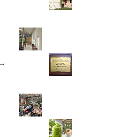
論，讓我看見
「慢慢來，比較
快」
走進都市裡的綠色秘境：我在
桃園發現了一條會發光的室內
辣木步道
當法式甜點遇上
辣木，原來健康
T
也能這麼好吃！
一款拿下金賞的
鹹檸酥開箱
【綠色奇蹟】荒地變綠洲！直
擊花樹銀行 17 年的 ESG 永續
實踐與綠色療癒力
體感溫度飆破
38 度的救星！