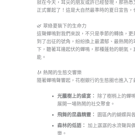
就在今天，耳尖的朋友或許已經發現，那熟悉
正式響起了！這是大自然最準時的夏日宣告，
🌿 翠綠夏裝下的生命力
這聲蟬鳴對我們來說，不只是季節的轉換，更
到了出征的號角，紛紛換上最濃郁、最熱鬧的
下，聽著耳邊起伏的蟬鳴，那種蓬勃的朝氣，
能。
🎻 熱鬧的生態交響樂
隨著蟬鳴聲響起，花樹銀行的生態圈也進入了
光臘樹上的盛宴：
除了樹梢上的蟬鳴
展開一場熱鬧的社交聚會。
飛舞的昆蟲精靈：
園區內的蝴蝶與各
森林的低語：
加上潺潺的水流聲與偶
樂。