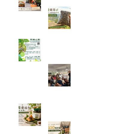
一袋 1500 顆種
子的旅行：從平
地寄往花蓮，種
下的不只是辣木
「奇蹟之樹」辣木真的那麼神
奇嗎？我查了農業部資料後，
發現比想像中更有趣
一場只有 20 個
名額的公益講
座，讓我重新思
考健康、土地與
未來
端午節的粽子，你都沾什麼
醬？今年我試了不一樣的吃法
一家手搖飲店的
100 則五星評