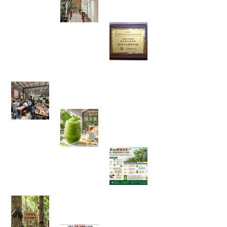
園發現了一條會發光的室內辣木
步道
當法式甜點遇上辣
木，原來健康也能
這麼好吃！一款拿
下金賞的鹹檸酥開
箱
【綠色奇蹟】荒地變綠洲！直擊花樹銀行 17 年
的 ESG 永續實踐與綠色療癒力
體感溫度飆破 38 度的救星！夏日
消暑法寶：綠金蜜香冰沙，一口
讓你從地獄回到天堂！
綠色奇蹟還是數據
迷思？神奇「辣木
樹」的真實吸碳能
力大解析！
【彰化大村景點】花樹銀行獨角仙季大爆發！直
擊光臘樹下的「鐵甲武士比武招親擂台賽」