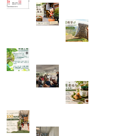
在麻糬名店門口，我看見了一種
不一樣的綠色風景
一袋 1500 顆種子
的旅行：從平地寄
往花蓮，種下的不
只是辣木
「奇蹟之樹」辣木真的那麼神奇嗎？我查了農業
部資料後，發現比想像中更有趣
一場只有 20 個名額的公益講座，
讓我重新思考健康、土地與未來
端午節的粽子，你
都沾什麼醬？今年
我試了不一樣的吃
法
一家手搖飲店的 100 則五星評論，讓我看見「慢
慢來，比較快」
走進都市裡的綠色秘境：我在桃