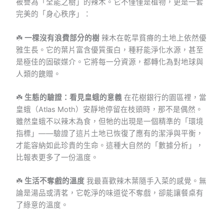
被譽為「全能之樹」的辣木。它不僅僅是植物，更是一套
完美的「身心秩序」：
☘️
一棵沒有浪費部分的樹
辣木在乾旱貧瘠的土地上依然優
雅生長。它的葉片富含優質蛋白，種籽能淨化水源，甚至
是極佳的固碳媒介。它將每一分資源，都轉化為對地球與
人類的餽贈。
☘️
生態的驗證：看見皇蛾的意義
在花樹銀行的園區裡，當
皇蛾（Atlas Moth）安靜地停留在枝頭時，那不是偶然。
雖然皇蛾不以辣木為食，但牠的出現是一個精準的「環境
指標」——驗證了這片土地已恢復了應有的潔淨與平衡，
才能容納如此珍貴的生命。這種大自然的「數據分析」，
比報表更多了一份溫度。
☘️
生活不奪戲的溫度
我最喜歡辣木葉隨手入菜的感覺。無
論是湯品或清茗，它乾淨的味道從不奪戲，卻能讓餐桌有
了綠意的溫度。