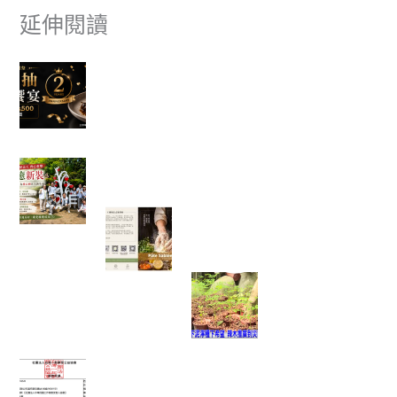
延伸閱讀
富有愛欣購站 2 週年感謝祭｜滿額抽美食饗宴
🎉
✈ 富有愛欣購站 1週年慶 ✨香港機票真的送出去
了，得主開心分享旅遊照片。
一棵樹重新變白了，也讓我看見志工服務最美的
樣子
一塊點心裡，藏著一位母親最深
的牽掛──我讀懂了「辣木鹹檸
酥」背後的故事
當救災結束後，真
正的挑戰才開始：
我看見馬太鞍復耕
的一絲希望
富有愛2026年6 月捐款 – 社團法人中華民國工作
傷害受害人協會