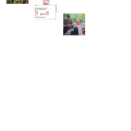
富有愛2026年５月捐款 – 社團法
人臺中市賦女協會
🌱 心靈的復耕，從
一粒種籽開始：將
彰化的綠色希望，
扎根花蓮馬太鞍