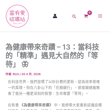
跳
Main
至
Men
主
搜
要
尋
內
容
為健康帶來奇蹟 – 13：當科技
的「精準」遇見大自然的「等
待」 🦋
作者:
Rich
/
30 4 月, 2026
在科技世界，我們習慣了以秒計費的更新，認為效率是唯
一的真理。但在八卦山下的「花樹銀行」，郭俊銀總裁教
會了我另一種更深刻的智慧：生命需要「等待」。
在新書
《為健康帶來奇蹟》
中，我想帶大家重新認識這棵