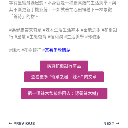
等待皇蛾飛過屋簷，本身就是一種最高級的生活美學。與
其不斷更新手機系統，不如試著在心田裡種下一棵象徵
「等待」的樹。
#為健康帶來奇蹟 #辣木生活生活辣木 #全能之樹 #花樹銀
行 #皇蛾 #生態復育 #慢利潤 #生活美學 #郭俊銀
#辣木 #花樹銀行 #
富有愛欣購站
購買花樹銀行商品
查看更多 "奇蹟之樹 - 辣木" 的文章
把一個辣木盆栽帶回去：認養辣木樹」
PREVIOUS
NEXT