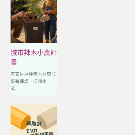
城市辣木小農計
畫
家家戶戶種辣木健康加
值有保護一棵辣木一
畝...