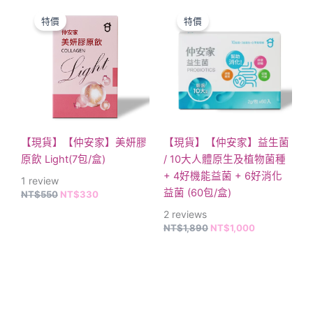
原
目
原
目
始
前
始
前
特價
特價
價
價
價
價
格：
格：
格：
格：
NT$550。
NT$330。
NT$1,890。
NT$1,000。
【現貨】【仲安家】美妍膠
【現貨】【仲安家】益生菌
原飲 Light(7包/盒)
/ 10大人體原生及植物菌種
+ 4好機能益菌 + 6好消化
1
review
益菌 (60包/盒)
NT$
550
NT$
330
2
reviews
NT$
1,890
NT$
1,000