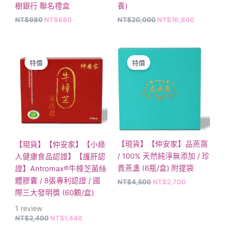
在
樹銀行 聯名禮盒
養)
產
NT$
980
NT$
880
NT$
20,000
NT$
16,800
品
頁
原
目
原
目
面
始
前
始
前
選
特價
特價
價
價
價
價
格：
格：
格：
格：
擇
NT$2,400。
NT$1,440。
NT$4,500。
NT$2,700。
選
項
【現貨】【仲安家】品燕窩
【現貨】【仲安家】【小綠
/ 100% 天然純淨無添加 / 珍
人健康食品認證】【護肝認
貴燕盞 (6瓶/盒) 附提袋
證】Antromax®牛樟芝菌絲
體膠囊 / 8張專利認證 / 國
NT$
4,500
NT$
2,700
際三大發明獎 (60顆/盒)
1
review
NT$
2,400
NT$
1,440