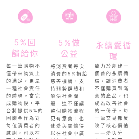
5%回
5%做
永續愛循
饋給你
公益
環
致力於創建一
每一筆購物不
將消費者每次
個善的永續循
僅帶來物質上
消費的5%捐給
環，讓消費者
的滿足，更是
慈善機構，支
不僅購買到滿
一種社會責任
持弱勢群體和
意的產品，也
的體現。當完
解決社會問
成為改善社會
成購物後，平
題。這不僅讓
的一份子。每
台將提供5%的
整個購物流程
一筆交易都反
回饋金作為對
更有意義，也
映了核心價值
每位消費者的
使愛與關懷得
——愛與分
感謝，可以在
以在社會中廣