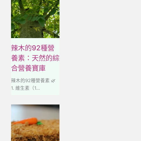
辣木的92種營
養素：天然的綜
合營養寶庫
辣木的92種營養素 🌿
1. 維生素（1...