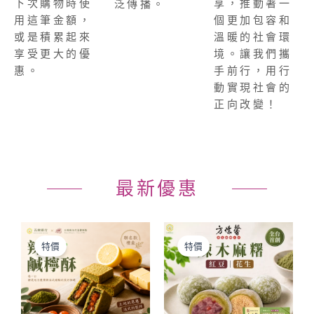
享，推動著一
下次購物時使
泛傳播。
個更加包容和
用這筆金額，
溫暖的社會環
或是積累起來
境。讓我們攜
享受更大的優
手前行，用行
惠。
動實現社會的
正向改變！
最新優惠
價
原
目
此
格
始
前
產
特價
特價
範
價
價
品
圍：
格：
格：
NT$130
NT$3,600。
NT$3,360
有
到
多
NT$899