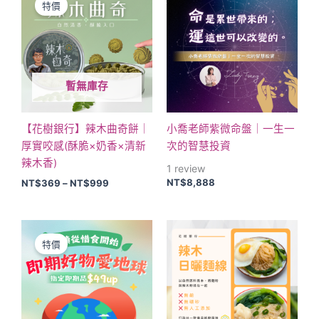
產
特價
擇
範
品
圍：
選
NT$369
有
項
到
多
NT$999
種
暫無庫存
款
式。
可
【花樹銀行】辣木曲奇餅｜
小喬老師紫微命盤｜一生一
在
厚實咬感(酥脆×奶香×清新
次的智慧投資
產
辣木香)
1
review
品
NT$
8,888
NT$
369
–
NT$
999
頁
面
原
目
此
選
始
前
產
擇
特價
價
價
品
格：
格：
選
NT$600。
NT$300。
有
項
多
種