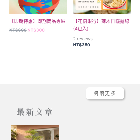
款
式。
可
【即期特惠】即期商品專區
【花樹銀行】辣木日曬麵線
在
(4包入)
NT$
600
NT$
300
產
2
reviews
品
NT$
350
頁
面
選
擇
選
項
閱讀更多
最新文章