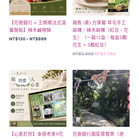
款
式。
可
【花樹銀行 × 王媽媽法式溫
箱售 (素) 方愫馨 草屯手工
在
馨酥點】辣木鹹檸酥
麻糬｜辣木麻糬（紅豆・花
產
生）（一箱12盒｜每盒5顆
NT$
130
–
NT$
899
品
花生 + 5顆紅豆）
頁
NT$
3,600
NT$
3,360
面
選
原
目
擇
始
前
選
特價
價
價
格：
格：
項
NT$980。
NT$880。
【心素於你】金德老爹X花
花樹銀行園區導覽票（測