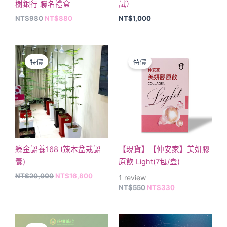
樹銀行 聯名禮盒
試）
NT$
980
NT$
880
NT$
1,000
原
目
原
目
此
始
前
始
前
產
特價
特價
價
價
價
價
品
格：
格：
格：
格：
NT$20,000。
NT$16,800。
NT$550。
NT$330。
有
多
種
款
式。
可
綠金認養168 (辣木盆栽認
【現貨】【仲安家】美妍膠
在
養)
原飲 Light(7包/盒)
產
NT$
20,000
NT$
16,800
1
review
品
NT$
550
NT$
330
頁
面
價
此
選
格