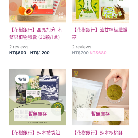
種
款
式。
可
【花樹銀行】晶亮加分-木
【花樹銀行】油甘檸檬纖纖
在
鱉果植物膠囊 (30顆/1盒)
糖
產
2
reviews
2
reviews
品
NT$
600
–
NT$
1,200
NT$
700
NT$
680
頁
面
原
目
選
始
前
特價
擇
價
價
格：
格：
選
NT$790。
NT$700。
項
暫無庫存
暫無庫存
【花樹銀行】辣木禮袋組
【花樹銀行】辣木核桃酥