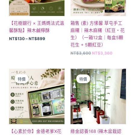
種
款
式。
可
【花樹銀行 × 王媽媽法式溫
箱售 (素) 方愫馨 草屯手工
在
馨酥點】辣木鹹檸酥
麻糬｜辣木麻糬（紅豆・花
產
生）（一箱12盒｜每盒5顆
NT$
130
–
NT$
899
品
花生 + 5顆紅豆）
頁
NT$
3,600
NT$
3,360
面
選
原
目
原
目
此
擇
始
前
始
前
產
選
特價
特價
價
價
價
價
格：
格：
品
格：
格：
項
NT$980。
NT$880。
NT$20,000。
NT$16,8
有
多
種
款
式。
可
【心素於你】金德老爹X花
綠金認養168 (辣木盆栽認