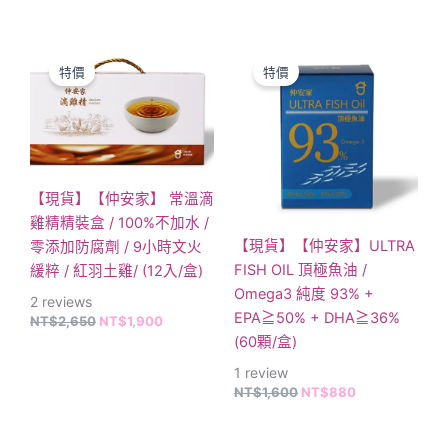
原
目
原
目
始
前
始
前
特價
特價
價
價
價
價
格：
格：
格：
格：
NT$2,650。
NT$1,900。
NT$1,600。
NT$880。
【現貨】【仲安家】 常溫滴
雞精精裝盒 / 100%不加水 /
【現貨】【仲安家】ULTRA
零添加防腐劑 / 9小時文火
FISH OIL 頂極魚油 /
緩粹 / 紅羽土雞/ (12入/盒)
Omega3 純度 93% +
2
reviews
EPA≧50% + DHA≧36%
NT$
2,650
NT$
1,900
(60顆/盒)
1
review
NT$
1,600
NT$
880