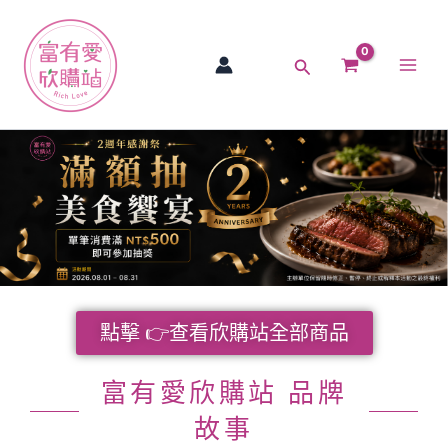
跳
Main
至
Men
主
搜
要
尋
內
容
點擊 👉查看欣購站全部商品
富有愛欣購站 品牌
故事