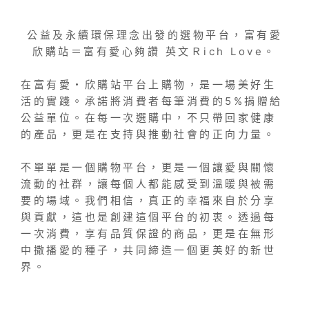
公益及永續環保理念出發的選物平台，富有愛
欣購站＝富有愛心夠讚 英文Ｒich Love。
在富有愛・欣購站平台上購物，是一場美好生
活的實踐。承諾將消費者每筆消費的5%捐贈給
公益單位。在每一次選購中，不只帶回家健康
的產品，更是在支持與推動社會的正向力量。
不單單是一個購物平台，更是一個讓愛與關懷
流動的社群，讓每個人都能感受到溫暖與被需
要的場域。我們相信，真正的幸福來自於分享
與貢獻，這也是創建這個平台的初衷。透過每
一次消費，享有品質保證的商品，更是在無形
中撒播愛的種子，共同締造一個更美好的新世
界。