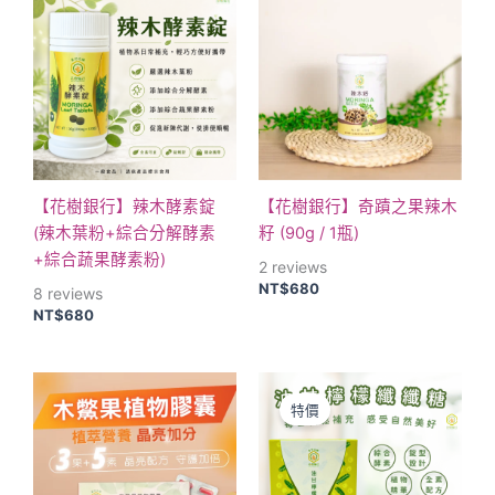
項
【花樹銀行】辣木酵素錠
【花樹銀行】奇蹟之果辣木
(辣木葉粉+綜合分解酵素
籽 (90g / 1瓶)
+綜合蔬果酵素粉)
2
reviews
NT$
680
8
reviews
NT$
680
價
原
目
此
格
始
前
產
特價
範
價
價
品
圍：
格：
格：
NT$600
NT$700。
NT$680。
有
到
多
NT$1,200