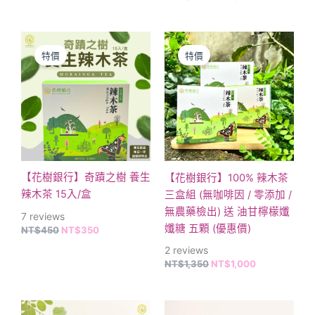
原
目
原
目
此
始
前
始
前
產
特價
特價
價
價
價
價
格：
格：
品
格：
格：
NT$450。
NT$350。
NT$1,350。
NT$1,000。
有
多
種
款
式。
可
【花樹銀行】奇蹟之樹 養生
【花樹銀行】100% 辣木茶
在
辣木茶 15入/盒
三盒組 (無咖啡因 / 零添加 /
產
無農藥檢出) 送 油甘檸檬孅
7
reviews
品
孅糖 五顆 (優惠價)
NT$
450
NT$
350
頁
2
reviews
面
NT$
1,350
NT$
1,000
選
擇
選