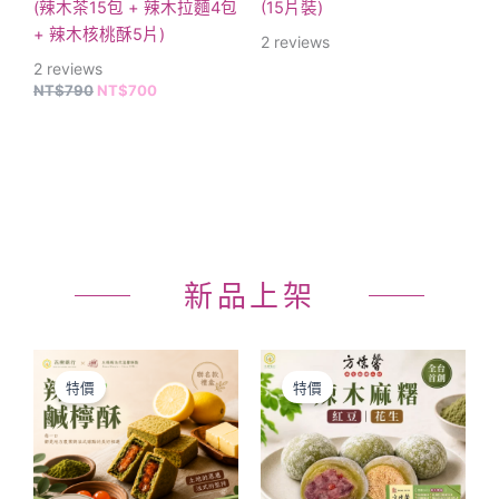
(辣木茶15包 + 辣木拉麵4包
(15片裝)
+ 辣木核桃酥5片)
2
reviews
2
reviews
NT$
790
NT$
700
新品上架
價
原
目
此
格
始
前
產
特價
特價
範
價
價
品
圍：
格：
格：
NT$130
NT$3,600。
NT$3,360
有
到
多
NT$899
種