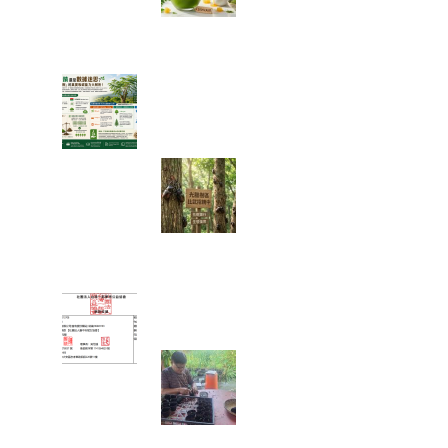
夏日消暑法寶：
綠金蜜香冰沙，
一口讓你從地獄回到天堂！
綠色奇蹟還是數據迷思？神奇
「辣木樹」的真實吸碳能力大
解析！
【彰化大村景
點】花樹銀行獨
角仙季大爆發！
直擊光臘樹下的
「鐵甲武士比武招親擂台賽」
富有愛2026年５月捐款 – 社
團法人臺中市賦女協會
🌱 心靈的復
耕，從一粒種籽
開始：將彰化的
綠色希望，扎根