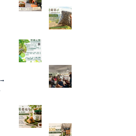
一袋 1500 顆種
子的旅行：從平
地寄往花蓮，種
下的不只是辣木
「奇蹟之樹」辣木真的那麼神
奇嗎？我查了農業部資料後，
發現比想像中更有趣
一場只有 20 個
名額的公益講
T
座，讓我重新思
得見的呼吸
考健康、土地與
未來
端午節的粽子，你都沾什麼
醬？今年我試了不一樣的吃法
一家手搖飲店的
100 則五星評