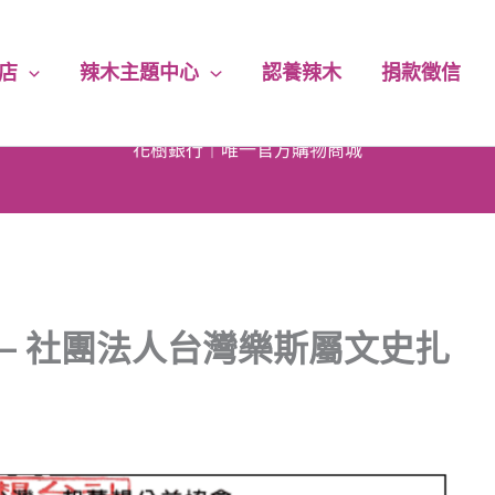
店
辣木主題中心
認養辣木
捐款徵信
花樹銀行｜唯一官方購物商城
下單即享｜5% 回饋無上限
每筆訂單｜5% 捐助永續公益
 – 社團法人台灣樂斯屬文史扎
消費滿千｜免運費送到家