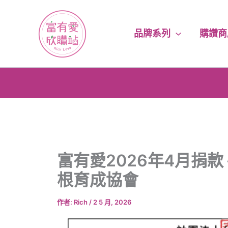
跳
至
主
品牌系列
購讚商
要
內
容
富有愛2026年4月捐款
根育成協會
作者:
Rich
/
2 5 月, 2026