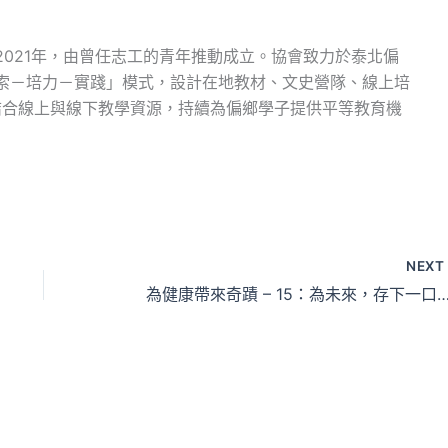
021年，由曾任志工的青年推動成立。協會致力於泰北偏
索－培力－實踐」模式，設計在地教材、文史營隊、線上培
結合線上與線下教學資源，持續為偏鄉學子提供平等教育機
NEX
為健康帶來奇蹟 – 15：為未來，存下一口看