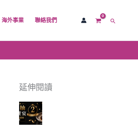
海外事業
聯絡我們
搜
尋
延伸閱讀
富有愛欣購站 2 週年感謝祭｜
滿額抽美食饗宴 🎉
✈ 富有愛欣購站 1週年慶 ✨香
港機票真的送出去了，得主開