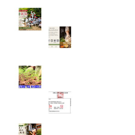
心分享旅遊照片。
一棵樹重新變白了，也讓我看
見志工服務最美的樣子
一塊點心裡，藏
著一位母親最深
的牽掛──我讀
懂了「辣木鹹檸
酥」背後的故事
當救災結束後，真正的挑戰才
開始：我看見馬太鞍復耕的一
絲希望
富有愛2026年6
月捐款 – 社團法
人中華民國工作
傷害受害人協會
在麻糬名店門口，我看見了一
種不一樣的綠色風景