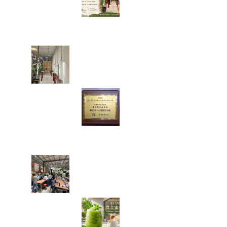
論，讓我看見
「慢慢來，比較
快」
走進都市裡的綠色秘境：我在
桃園發現了一條會發光的室內
辣木步道
當法式甜點遇上
辣木，原來健康
也能這麼好吃！
一款拿下金賞的
鹹檸酥開箱
【綠色奇蹟】荒地變綠洲！直
擊花樹銀行 17 年的 ESG 永續
實踐與綠色療癒力
體感溫度飆破
38 度的救星！