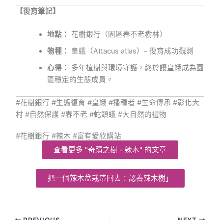
【復育筆記】
地點：
花樹銀行（園區春不老樹林）
物種：
皇蛾（Attacus atlas）- 復育成功觀測
心得：
多年植樹與環境守護，終於讓皇蛾成為園
區穩定的生態成員。
#花樹銀行 #生態復育 #皇蛾 #播種者 #生命傳承 #彰化大
村 #自然保護 #春不老 #蛇頭蛾 #大自然的禮物
#花樹銀行 #辣木 #富有愛欣購站
查看更多 "奇蹟之樹 - 辣木" 的文章
把一個辣木盆栽帶回去：認養辣木樹」
PREVIOUS
NEXT