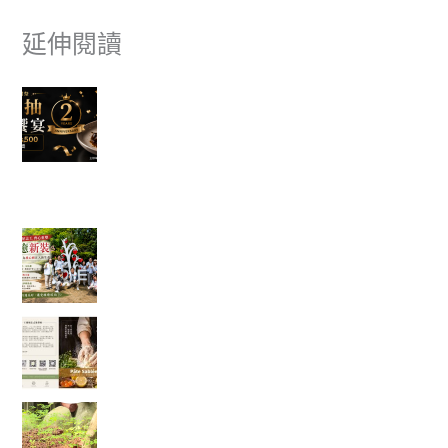
延伸閱讀
富有愛欣購站 2 週年感謝祭｜滿額抽美食饗宴 🎉
✈ 富有愛欣購站 1週年慶 ✨香港機票真的送出去了，得主開心
分享旅遊照片。
一棵樹重新變白了，也讓我看見志工服務最美的
樣子
一塊點心裡，藏著一位母親最深的牽掛──我讀懂
了「辣木鹹檸酥」背後的故事
當救災結束後，真正的挑戰才開始：我看見馬太
鞍復耕的一絲希望