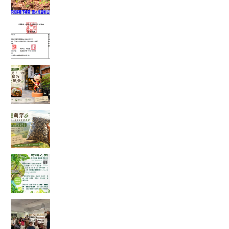
富有愛2026年6 月捐款 – 社團法人中華民國工作
傷害受害人協會
在麻糬名店門口，我看見了一種不一樣的綠色風
景
一袋 1500 顆種子的旅行：從平地寄往花蓮，種下
的不只是辣木
「奇蹟之樹」辣木真的那麼神奇嗎？我查了農業
部資料後，發現比想像中更有趣
一場只有 20 個名額的公益講座，讓我重新思考健
康、土地與未來