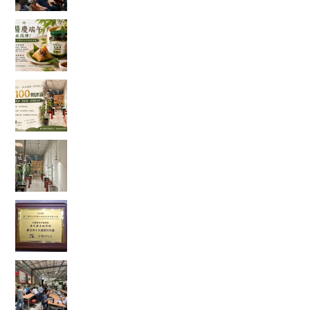
端午節的粽子，你都沾什麼醬？今年我試了不一
樣的吃法
一家手搖飲店的 100 則五星評論，讓我看見「慢
慢來，比較快」
走進都市裡的綠色秘境：我在桃園發現了一條會
發光的室內辣木步道
當法式甜點遇上辣木，原來健康也能這麼好吃！
一款拿下金賞的鹹檸酥開箱
【綠色奇蹟】荒地變綠洲！直擊花樹銀行 17 年的
ESG 永續實踐與綠色療癒力