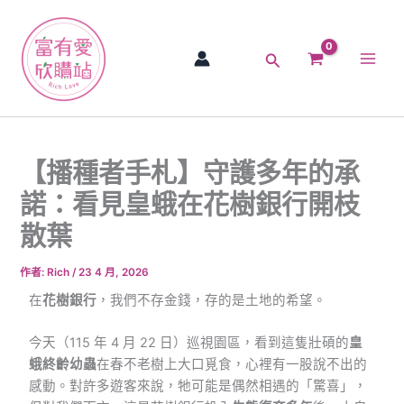
跳
Main
至
Men
主
搜
要
尋
內
容
【播種者手札】守護多年的承
諾：看見皇蛾在花樹銀行開枝
散葉
作者:
Rich
/
23 4 月, 2026
在
花樹銀行
，我們不存金錢，存的是土地的希望。
今天（115 年 4 月 22 日）巡視園區，看到這隻壯碩的
皇
蛾終齡幼蟲
在春不老樹上大口覓食，心裡有一股說不出的
感動。對許多遊客來說，牠可能是偶然相遇的「驚喜」，