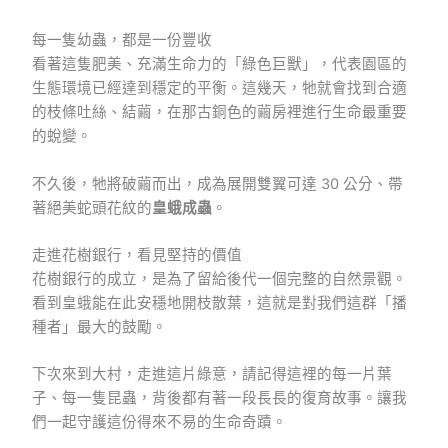
每一隻幼蟲，都是一份豐收
看著這隻肥美、充滿生命力的「綠色巨獸」，代表園區的
生態環境已經達到穩定的平衡。這幾天，牠就會找到合適
的枝條吐絲、結繭，在那古銅色的繭房裡進行生命最重要
的蛻變。
不久後，牠將破繭而出，成為展開雙翼可達 30 公分、帶
著絕美蛇頭花紋的
皇蛾成蟲
。
走進花樹銀行，看見堅持的價值
花樹銀行的成立，是為了留給後代一個完整的自然景觀。
看到皇蛾能在此安穩地開枝散葉，這就是對我們這群「播
種者」最大的鼓勵。
下次來到大村，走進這片綠意，請記得這裡的每一片葉
子、每一隻昆蟲，背後都有著一段長長的復育故事。讓我
們一起守護這份得來不易的生命奇蹟。