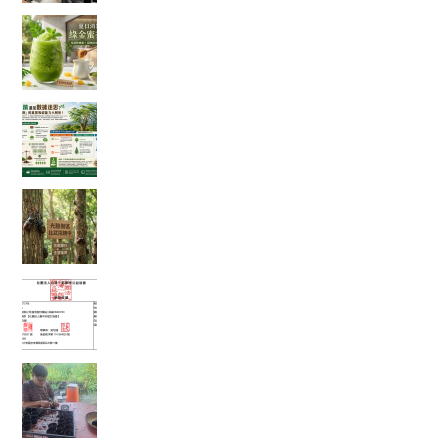
體感溫度飆破 38 度的救星！夏日消暑法寶：綠金
蜜香冰沙，一口讓你從地獄回到天堂！
綠色奇蹟還是數據迷思？神奇「辣木樹」的真實
吸碳能力大解析！
【彰化大村景點】花樹銀行獨角仙季大爆發！直
擊光臘樹下的「鐵甲武士比武招親擂台賽」
富有愛2026年５月捐款 – 社團法人臺中市賦女協
會
🌱 心靈的復耕，從一粒種籽開始：將彰化的綠色
希望，扎根花蓮馬太鞍