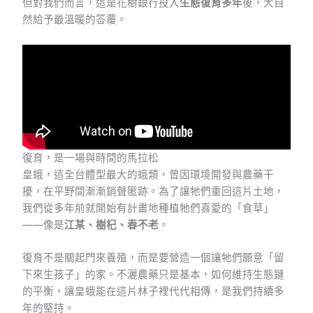
但對我們而言，這是花樹銀行投入
生態復育多年
後，大自
然給予最溫暖的答覆。
復育，是一場與時間的馬拉松
皇蛾，這全台體型最大的蛾類，曾因環境開發與農藥干
擾，在平野間漸漸銷聲匿跡。為了讓牠們重回這片土地，
我們從多年前就開始有計畫地種植牠們喜愛的「食草」
——像是
江某、樹杞、春不老
。
復育不是關起門來養殖，而是要營造一個讓牠們願意「留
下來生孩子」的家。不灑農藥只是基本，如何維持生態鏈
的平衡，讓皇蛾能在這片林子裡代代相傳，是我們持續多
年的堅持。