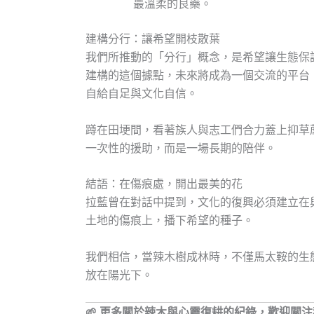
最溫柔的良藥。
建構分行：讓希望開枝散葉
我們所推動的「分行」概念，是希望讓生態保
建構的這個據點，未來將成為一個交流的平台
自給自足與文化自信。
蹲在田埂間，看著族人與志工們合力蓋上抑草
一次性的援助，而是一場長期的陪伴。
結語：在傷痕處，開出最美的花
拉藍曾在對話中提到，文化的復興必須建立在
土地的傷痕上，播下希望的種子。
我們相信，當辣木樹成林時，不僅馬太鞍的生
放在陽光下。
🌱 更多關於辣木與心靈復耕的紀錄，歡迎關