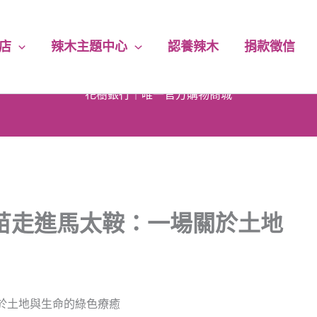
店
辣木主題中心
認養辣木
捐款徵信
花樹銀行｜唯一官方購物商城
下單即享｜5% 回饋無上限
每筆訂單｜5% 捐助永續公益
苗走進馬太鞍：一場關於土地
消費滿千｜免運費送到家
於土地與生命的綠色療癒