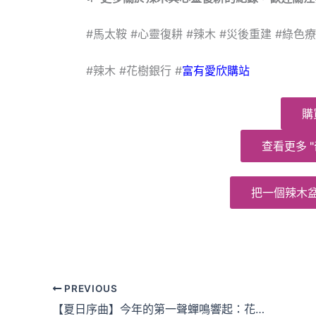
#馬太鞍 #心靈復耕 #辣木 #災後重建 #綠色療
#辣木 #花樹銀行 #
富有愛欣購站
購
查看更多 "
把一個辣木
PREVIOUS
【夏日序曲】今年的第一聲蟬鳴響起：花樹銀行的「夏日進行曲」正式開演！