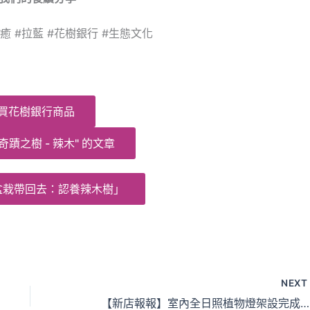
癒 #拉藍 #花樹銀行 #生態文化
買花樹銀行商品
奇蹟之樹 - 辣木" 的文章
盆栽帶回去：認養辣木樹」
NEX
【新店報報】室內全日照植物燈架設完成！花樹銀行桃園分行「辣木步道」即將登場！