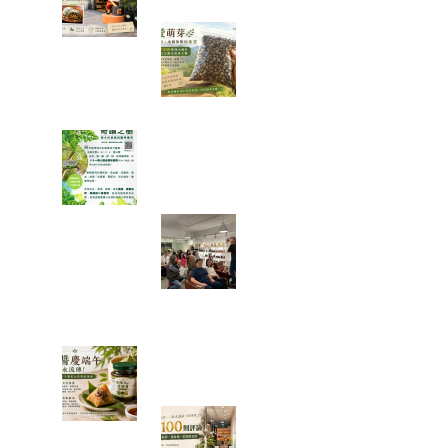
一袋 1500 顆種
子的旅行：從平
地寄往花蓮，種
下的不只是辣木
「奇蹟之樹」辣木真的那麼神
奇嗎？我查了農業部資料後，
發現比想像中更有趣
一場只有 20 個
名額的公益講
座，讓我重新思
考健康、土地與
未來
端午節的粽子，你都沾什麼
醬？今年我試了不一樣的吃法
一家手搖飲店的
100 則五星評