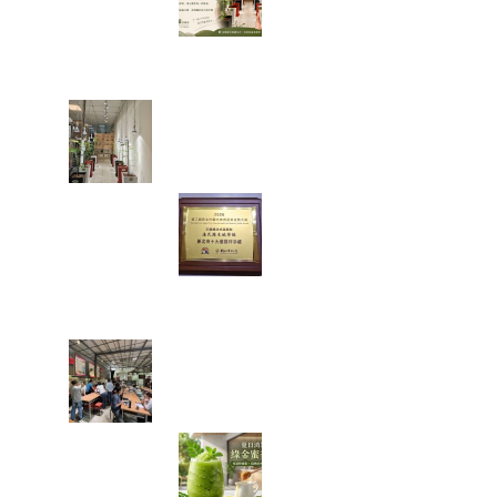
論，讓我看見
「慢慢來，比較
快」
走進都市裡的綠色秘境：我在
桃園發現了一條會發光的室內
辣木步道
當法式甜點遇上
辣木，原來健康
也能這麼好吃！
一款拿下金賞的
鹹檸酥開箱
【綠色奇蹟】荒地變綠洲！直
擊花樹銀行 17 年的 ESG 永續
實踐與綠色療癒力
體感溫度飆破
38 度的救星！