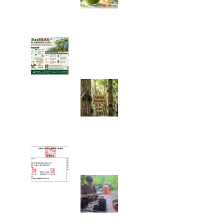
夏日消暑法寶：
綠金蜜香冰沙，
一口讓你從地獄回到天堂！
綠色奇蹟還是數據迷思？神奇
「辣木樹」的真實吸碳能力大
解析！
【彰化大村景
點】花樹銀行獨
角仙季大爆發！
直擊光臘樹下的
「鐵甲武士比武招親擂台賽」
富有愛2026年５月捐款 – 社
團法人臺中市賦女協會
🌱 心靈的復
耕，從一粒種籽
開始：將彰化的
綠色希望，扎根