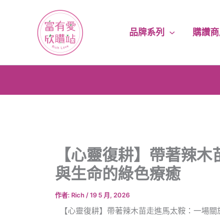
跳
至
主
品牌系列
購讚商
要
內
容
【心靈復耕】帶著辣木
與生命的綠色療癒
作者:
Rich
/
19 5 月, 2026
【心靈復耕】帶著辣木苗走進馬太鞍：一場關