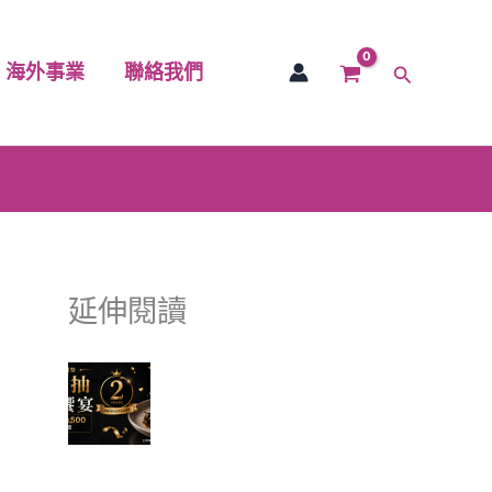
海外事業
聯絡我們
搜
尋
延伸閱讀
富有愛欣購站 2 週年感謝祭｜
滿額抽美食饗宴 🎉
✈ 富有愛欣購站 1週年慶 ✨香
港機票真的送出去了，得主開