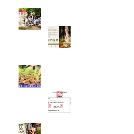
心分享旅遊照片。
一棵樹重新變白了，也讓我看
見志工服務最美的樣子
一塊點心裡，藏
著一位母親最深
的牽掛──我讀
懂了「辣木鹹檸
酥」背後的故事
當救災結束後，真正的挑戰才
開始：我看見馬太鞍復耕的一
絲希望
富有愛2026年6
月捐款 – 社團法
人中華民國工作
傷害受害人協會
在麻糬名店門口，我看見了一
種不一樣的綠色風景