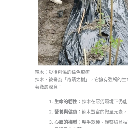
辣木：災後創傷的綠色療癒
辣木，被譽為「奇蹟之樹」，它擁有強韌的生
著幾層深意：
生命的韌性
：辣木在惡劣環境下仍能
營養與健康
：辣木豐富的微量元素，
心靈的撫慰
：親手栽種、觀察綠意抽