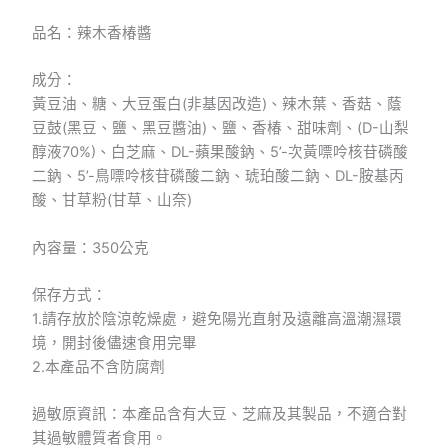
品名：辣木香椿醬
成分：
黃豆油、糖、大豆蛋白(非基因改造)、辣木葉、香菇、蔭
豆鼓(黑豆、鹽、黑豆醬油)、鹽、香椿、甜味劑、(D-山梨
醇液70%)、白芝麻、DL-蘋果酸鈉、5’-次黃嘌呤核苷磷酸
二鈉、5’-鳥嘌呤核苷磷酸二鈉、琥珀酸二鈉、DL-胺基丙
酸、甘草粉(甘草、山奈)
內容量：350公克
保存方式：
1.請存放於陰涼乾燥處，避免陽光直射及遠離高溫潮濕環
境，開封後儘速食用完畢
2.本產品不含防腐劑
過敏原資訊：本產品含有大豆、芝麻及其製品，不適合對
其過敏體質者食用。