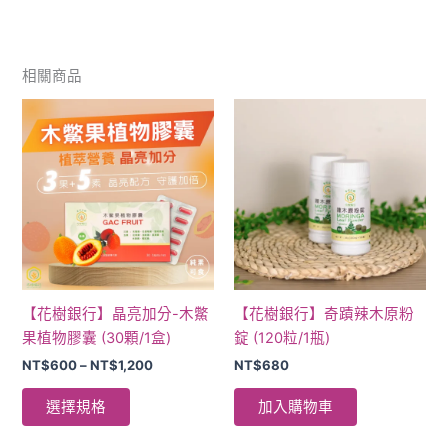
相關商品
價
此
格
產
範
品
圍：
NT$600
有
到
多
NT$1,200
種
款
式。
可
【花樹銀行】晶亮加分-木鱉
【花樹銀行】奇蹟辣木原粉
在
果植物膠囊 (30顆/1盒)
錠 (120粒/1瓶)
產
NT$
600
–
NT$
1,200
NT$
680
品
頁
選擇規格
加入購物車
面
選