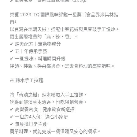
🌶 金德老爹｜素辣豆豉辣椒醬（200g）
榮獲 2023 iTQi國際風味評鑑一星獎（食品界米其林指
南）
以台灣在地朝天椒，搭配中藥花椒與黑豆豉手工慢炒，
悶出層層堆疊的「麻・辣・香」。
✔ 純素配方｜無動物成分
✔ 五十年傳承手藝
✔ 一匙提味，料理瞬間升級
拌麵、拌飯、拌菜都適合，是素食料理的靈魂調味。
🍜 辣木手工拉麵
將「奇蹟之樹」辣木粉融入手工拉麵，
吃得到淡淡草本清香，也吃得到營養。
✔ 高營養密度｜健康飲食新選擇
✔ 一包約4人份｜適合小家庭
✔ 無負擔日常主食
簡單料理，就能完成一餐溫暖又安心的餐桌。