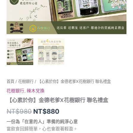
名
禮
盒
數
量
首頁
/
花樹銀行
/ 【心素於你】金德老爹X花樹銀行 聯名禮盒
花樹銀行
,
辣木兌換
【心素於你】金德老爹X花樹銀行 聯名禮盒
NT$
980
NT$
880
一份為「在意的人」準備的純淨心意
當飲食回歸簡單，心也會跟著輕盈。