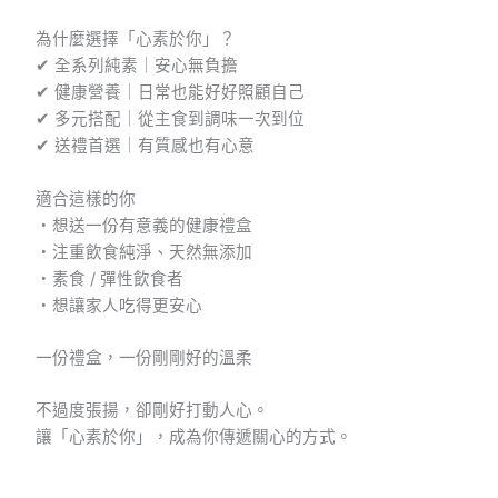
為什麼選擇「心素於你」？
✔ 全系列純素｜安心無負擔
✔ 健康營養｜日常也能好好照顧自己
✔ 多元搭配｜從主食到調味一次到位
✔ 送禮首選｜有質感也有心意
適合這樣的你
・想送一份有意義的健康禮盒
・注重飲食純淨、天然無添加
・素食 / 彈性飲食者
・想讓家人吃得更安心
一份禮盒，一份剛剛好的溫柔
不過度張揚，卻剛好打動人心。
讓「心素於你」，成為你傳遞關心的方式。