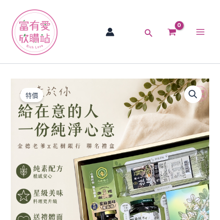
跳
Main
至
Men
主
搜
要
尋
內
容
【心
原
目
素
特價
於
始
前
你】
價
價
金
德
格：
格：
老
爹
NT$980。
NT$880。
X
花
樹
銀
行
聯