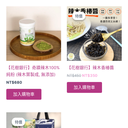
擇
原
目
選
始
前
特價
特價
價
價
項
格：
格：
NT$450。
NT$350。
【花樹銀行】奇蹟辣木100%
【花樹銀行】辣木香椿醬
純粉 (辣木葉製成, 無添加)
NT$
450
NT$
350
NT$
680
加入購物車
加入購物車
原
目
始
前
特價
特價
價
價