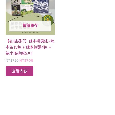
格：
格：
NT$790。
NT$700。
暫無庫存
【花樹銀行】辣木禮袋組 (辣
木茶15包 + 辣木拉麵4包 +
辣木核桃酥5片)
NT$
790
NT$
700
查看內容