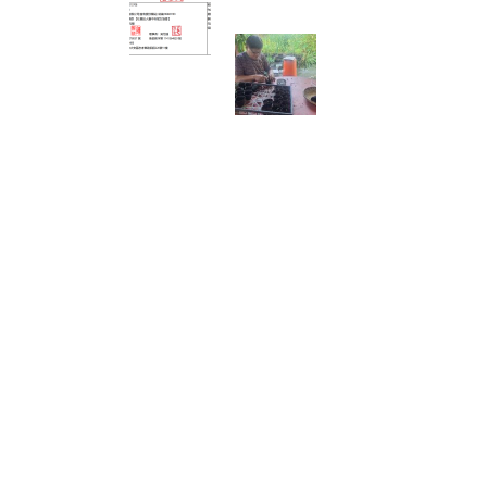
人臺中市賦女協會
🌱 心靈的復耕，從
一粒種籽開始：將
彰化的綠色希望，
扎根花蓮馬太鞍