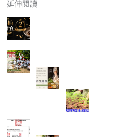
延伸閱讀
富有愛欣購站 2 週年感謝祭｜滿額抽美食饗宴
🎉
✈ 富有愛欣購站 1週年慶 ✨香港機票真的送出去
了，得主開心分享旅遊照片。
一棵樹重新變白了，也讓我看見志工服務最美的
樣子
一塊點心裡，藏著一位母親最深
的牽掛──我讀懂了「辣木鹹檸
酥」背後的故事
當救災結束後，真
正的挑戰才開始：
我看見馬太鞍復耕
的一絲希望
富有愛2026年6 月捐款 – 社團法人中華民國工作
傷害受害人協會