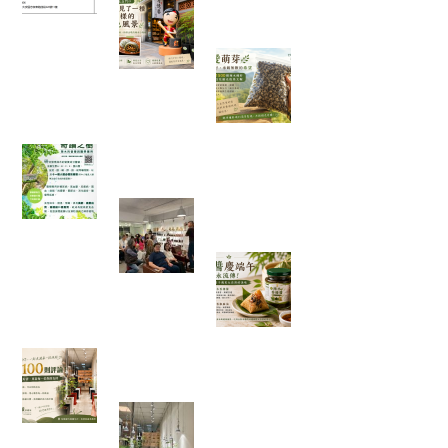
在麻糬名店門口，我看見了一種
不一樣的綠色風景
一袋 1500 顆種子
的旅行：從平地寄
往花蓮，種下的不
只是辣木
「奇蹟之樹」辣木真的那麼神奇嗎？我查了農業
部資料後，發現比想像中更有趣
一場只有 20 個名額的公益講座，
讓我重新思考健康、土地與未來
端午節的粽子，你
都沾什麼醬？今年
我試了不一樣的吃
法
一家手搖飲店的 100 則五星評論，讓我看見「慢
慢來，比較快」
走進都市裡的綠色秘境：我在桃
園發現了一條會發光的室內辣木