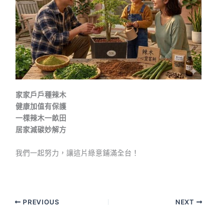
家家戶戶種辣木
健康加值有保護
一棵辣木一畝田
居家減碳妙解方
​我們一起努力，讓這片綠意鋪滿全台！
PREVIOUS
NEXT