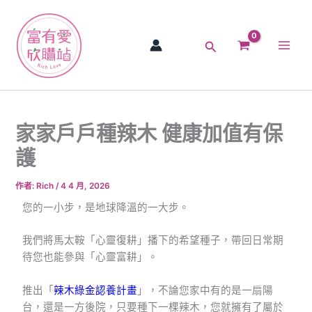
跳
Main
至
Men
主
搜
要
尋
內
容
家家戶戶種辣木 健康加值有保
護
作者:
Rich
/
4 4 月, 2026
您的一小步，是地球降溫的一大步。
我們將馬太鞍「心靈復耕」播下的希望種子，帶回日常期
待您也能參與「心靈富耕」。
推出「
辣木綠金認養計畫
」，​不論您家中有的是一扇陽
台，還是一方後院，只要種下一棵辣木，您就擁有了屬於