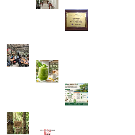
步道
當法式甜點遇上辣
木，原來健康也能
這麼好吃！一款拿
下金賞的鹹檸酥開
箱
【綠色奇蹟】荒地變綠洲！直擊花樹銀行 17 年
的 ESG 永續實踐與綠色療癒力
體感溫度飆破 38 度的救星！夏日
消暑法寶：綠金蜜香冰沙，一口
讓你從地獄回到天堂！
綠色奇蹟還是數據
迷思？神奇「辣木
樹」的真實吸碳能
力大解析！
【彰化大村景點】花樹銀行獨角仙季大爆發！直
擊光臘樹下的「鐵甲武士比武招親擂台賽」
富有愛2026年５月捐款 – 社團法