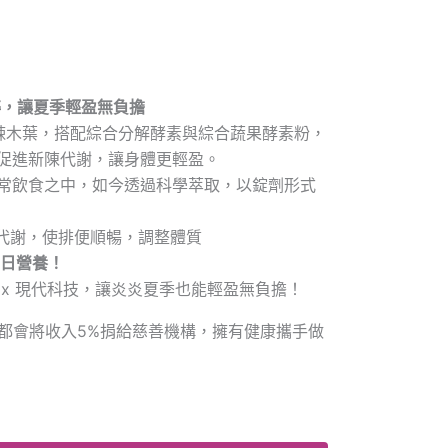
粹，讓夏季輕盈無負擔
辣木葉，搭配綜合分解酵素與綜合蔬果酵素粉，
促進新陳代謝，讓身體更輕盈。
常飲食之中，如今透過科學萃取，以錠劑形式
代謝，使排便順暢，調整體質
每日營養！
 x 現代科技，讓炎炎夏季也能輕盈無負擔！
都會將收入5%捐給慈善機構，擁有健康攜手做