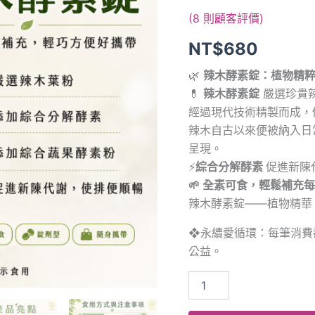
素
(
8
則顧客評價)
錠
(辣
NT$
680
木
葉
🌿
辣木酵素錠：植物精
粉
+綜
💊
辣木酵素錠
嚴選珍貴
合
經過現代技術精製而成，
分
辣木自古以來便被納入日
解
酵
呈現。
素
⚡
綜合分解酵素
促進新陳
+綜
🌱 全素可食，輕鬆補充
合
蔬
辣木酵素錠——植物精華
果
酵
❖永續愛循環：每筆消費
素
公益。
粉)
數
量