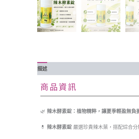
描述
評價 (8)
商品資訊
🌿
辣木酵素錠：植物精粹，讓夏季輕盈無負
💊
辣木酵素錠
嚴選珍貴辣木葉，搭配綜合分