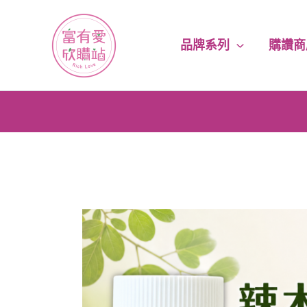
跳
至
主
品牌系列
購讚商
要
內
容