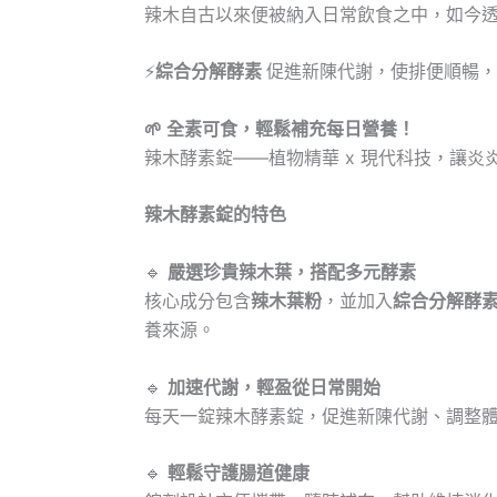
辣木自古以來便被納入日常飲食之中，如今
⚡
綜合分解酵素
促進新陳代謝，使排便順暢，
🌱 全素可食，輕鬆補充每日營養！
辣木酵素錠——植物精華 x 現代科技，讓炎
辣木酵素錠的特色
🔹
嚴選珍貴辣木葉，搭配多元酵素
核心成分包含
辣木葉粉
，並加入
綜合分解酵
養來源。
🔹
加速代謝，輕盈從日常開始
每天一錠辣木酵素錠，促進新陳代謝、調整
🔹
輕鬆守護腸道健康