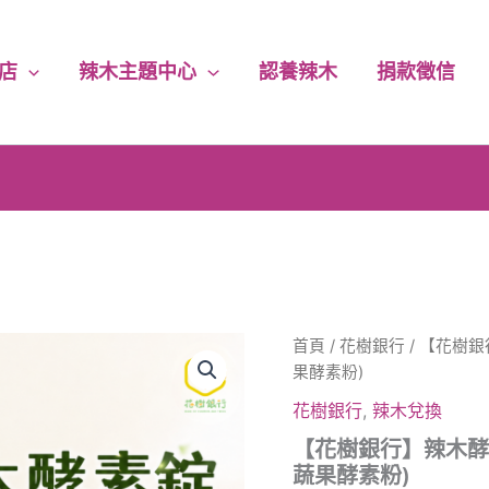
店
辣木主題中心
認養辣木
捐款徵信
花樹銀行｜唯一官方購物商城
下單即享｜5% 回饋無上限
每筆訂單｜5% 捐助永續公益
【花
首頁
/
花樹銀行
/ 【花樹
消費滿千｜免運費送到家
樹
果酵素粉)
銀
行】
花樹銀行
,
辣木兌換
辣
【花樹銀行】辣木酵
木
蔬果酵素粉)
酵