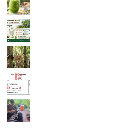
蜜香冰沙，一口讓你從地獄回到天堂！
綠色奇蹟還是數據迷思？神奇「辣木樹」的真實
吸碳能力大解析！
【彰化大村景點】花樹銀行獨角仙季大爆發！直
擊光臘樹下的「鐵甲武士比武招親擂台賽」
富有愛2026年５月捐款 – 社團法人臺中市賦女協
會
🌱 心靈的復耕，從一粒種籽開始：將彰化的綠色
希望，扎根花蓮馬太鞍