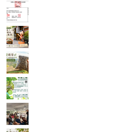
富有愛2026年6 月捐款 – 社團法人中華民國工作
傷害受害人協會
在麻糬名店門口，我看見了一種不一樣的綠色風
景
一袋 1500 顆種子的旅行：從平地寄往花蓮，種下
的不只是辣木
「奇蹟之樹」辣木真的那麼神奇嗎？我查了農業
部資料後，發現比想像中更有趣
一場只有 20 個名額的公益講座，讓我重新思考健
康、土地與未來
端午節的粽子，你都沾什麼醬？今年我試了不一