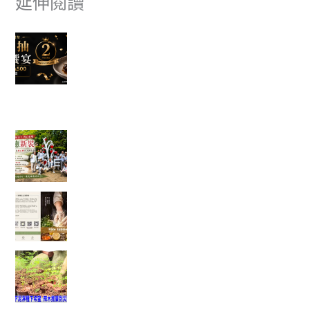
延伸閱讀
富有愛欣購站 2 週年感謝祭｜滿額抽美食饗宴 🎉
✈ 富有愛欣購站 1週年慶 ✨香港機票真的送出去了，得主開心
分享旅遊照片。
一棵樹重新變白了，也讓我看見志工服務最美的
樣子
一塊點心裡，藏著一位母親最深的牽掛──我讀懂
了「辣木鹹檸酥」背後的故事
當救災結束後，真正的挑戰才開始：我看見馬太
鞍復耕的一絲希望