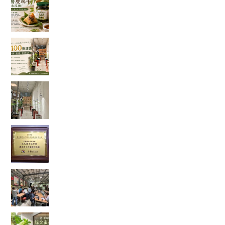
樣的吃法
一家手搖飲店的 100 則五星評論，讓我看見「慢
慢來，比較快」
走進都市裡的綠色秘境：我在桃園發現了一條會
發光的室內辣木步道
當法式甜點遇上辣木，原來健康也能這麼好吃！
一款拿下金賞的鹹檸酥開箱
【綠色奇蹟】荒地變綠洲！直擊花樹銀行 17 年的
ESG 永續實踐與綠色療癒力
體感溫度飆破 38 度的救星！夏日消暑法寶：綠金