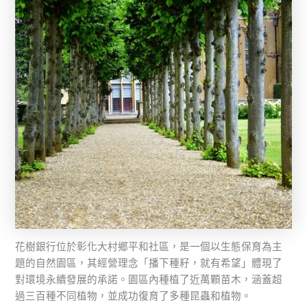
花樹銀行位於彰化大村鄉平和社區，是一個以生態保育為主
題的自然園區，其經營理念「播下種籽，就有希望」體現了
對環境永續發展的承諾。園區內種植了近萬顆苗木，涵蓋超
過三百種不同植物，並成功復育了多種昆蟲和植物。