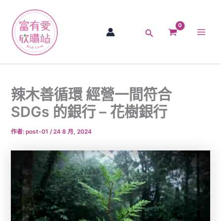
跳
Main
至
Men
主
搜
要
尋
內
容
辣木善循環 經營一間符合
SDGs 的銀行 – 花樹銀行
作者:
post-01
/
24 8 月, 2024