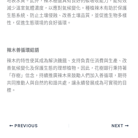
地表水質。此外，辣木樹還具有良好的碳吸收能力，能有效
減少溫室氣體濃度，以應對氣候變化。種植辣木有助於保護
生態系統、防止土壤侵蝕、改善土壤品質，並促進生物多樣
性，促進生態環境的良好循環。
辣木善循環結語
辣木的特性使其成為解決饑餓、支持負責任消費與生產、改
善氣候變化及保護生態的理想植物。因此，花樹銀行秉持著
「存樹」信念，持續推廣辣木來鼓勵人們加入善循環，期待
共同推動人與自然的和諧共處，讓永續發展成為可實現的目
標。
返回文章
PREVIOUS
NEXT