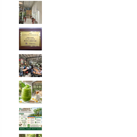
走進都市裡的綠色秘境：我在
桃園發現了一條會發光的室內
辣木步道
當法式甜點遇上辣木，原來健
康也能這麼好吃！一款拿下金
賞的鹹檸酥開箱
【綠色奇蹟】荒地變綠洲！直
擊花樹銀行 17 年的 ESG 永續
實踐與綠色療癒力
體感溫度飆破 38 度的救星！夏
日消暑法寶：綠金蜜香冰沙，
一口讓你從地獄回到天堂！
綠色奇蹟還是數據迷思？神奇
「辣木樹」的真實吸碳能力大
解析！