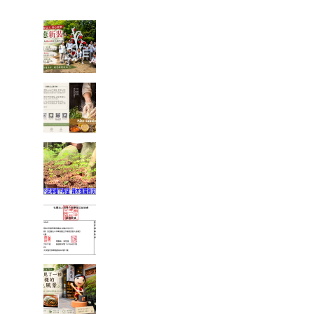
出去了，得主開心分享旅遊照片。
一棵樹重新變白了，也讓我看
見志工服務最美的樣子
一塊點心裡，藏著一位母親最
深的牽掛──我讀懂了「辣木鹹
檸酥」背後的故事
當救災結束後，真正的挑戰才
開始：我看見馬太鞍復耕的一
絲希望
富有愛2026年6 月捐款 – 社團
法人中華民國工作傷害受害人
協會
在麻糬名店門口，我看見了一
種不一樣的綠色風景