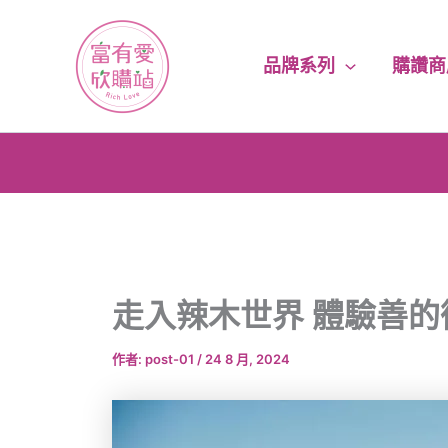
跳
至
主
品牌系列
購讚商
要
內
容
走入辣木世界 體驗善的
作者:
post-01
/
24 8 月, 2024