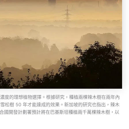
濃度的理想植物選擇。根據研究，種植兩棵辣木樹在兩年內
日本雪松樹 50 年才能達成的效果。新加坡的研究也指出，辣木
，聯合國開發計劃署預計將在巴基斯坦種植兩千萬棵辣木樹，以