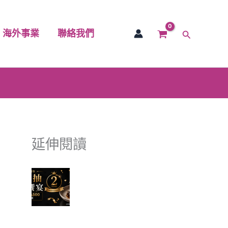
海外事業
聯絡我們
搜
尋
延伸閱讀
富有愛欣購站 2 週年感謝祭｜
滿額抽美食饗宴 🎉
✈ 富有愛欣購站 1週年慶 ✨香港機票真的送