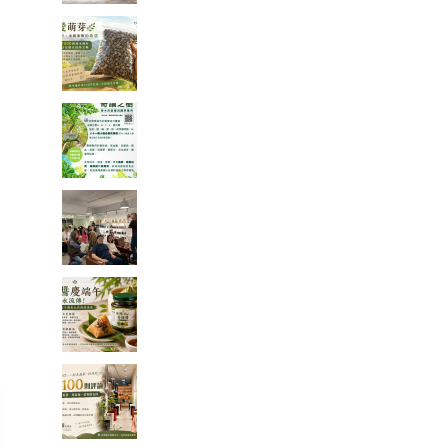
一袋 1500 顆種子的旅行：從平
地寄往花蓮，種下的不只是辣
木
「奇蹟之樹」辣木真的那麼神
奇嗎？我查了農業部資料後，
發現比想像中更有趣
一場只有 20 個名額的公益講
座，讓我重新思考健康、土地
與未來
端午節的粽子，你都沾什麼
醬？今年我試了不一樣的吃法
一家手搖飲店的 100 則五星評
論，讓我看見「慢慢來，比較
快」