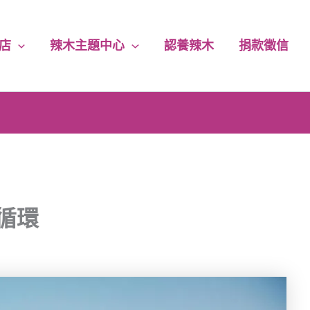
店
辣木主題中心
認養辣木
捐款徵信
花樹銀行｜唯一官方購物商城
下單即享｜5% 回饋無上限
每筆訂單｜5% 捐助永續公益
循環
消費滿千｜免運費送到家