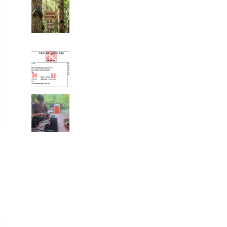
【彰化大村景點】花樹銀行獨
角仙季大爆發！直擊光臘樹下
的「鐵甲武士比武招親擂台
賽」
富有愛2026年５月捐款 – 社團
法人臺中市賦女協會
🌱 心靈的復耕，從一粒種籽開
始：將彰化的綠色希望，扎根
花蓮馬太鞍