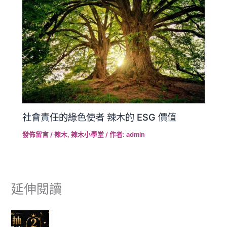
社會責任的綠色使者 辣木的 ESG 價值
發佈留言
/
辣木
,
辣木小學堂
/ 作者:
admin
延伸閱讀
富有愛欣購站 2 週年感謝祭｜滿額抽美食饗宴
🎉