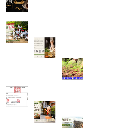
✈ 富有愛欣購站 1週年慶 ✨香港機票真的送出去
了，得主開心分享旅遊照片。
一棵樹重新變白了，也讓我看見志工服務最美的
樣子
一塊點心裡，藏著一位母親最深
的牽掛──我讀懂了「辣木鹹檸
酥」背後的故事
當救災結束後，真
正的挑戰才開始：
我看見馬太鞍復耕
的一絲希望
富有愛2026年6 月捐款 – 社團法人中華民國工作
傷害受害人協會
在麻糬名店門口，我看見了一種
不一樣的綠色風景
一袋 1500 顆種子
的旅行：從平地寄