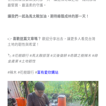
最堅實、最溫柔的守護。
讓我們一起為馬太鞍加油，期待綠蔭成林的那一天！
👉
喜歡這篇文章嗎？
歡迎分享出去，讓更多人看見台灣
土地的韌性與希望！
🏷️
#花樹銀行 #馬太鞍部落 #災後復耕 #奇蹟之樹辣木 #綠
金產業 #土地韌性
#辣木 #花樹銀行 #
富有愛欣購站