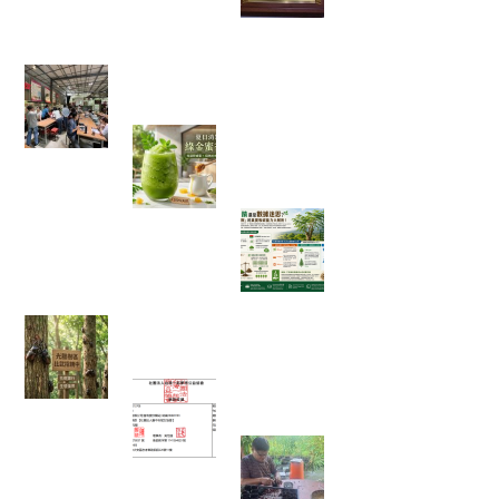
下金賞的鹹檸酥開
箱
【綠色奇蹟】荒地變綠洲！直擊花樹銀行 17 年
的 ESG 永續實踐與綠色療癒力
體感溫度飆破 38 度的救星！夏日
消暑法寶：綠金蜜香冰沙，一口
讓你從地獄回到天堂！
綠色奇蹟還是數據
迷思？神奇「辣木
樹」的真實吸碳能
力大解析！
【彰化大村景點】花樹銀行獨角仙季大爆發！直
擊光臘樹下的「鐵甲武士比武招親擂台賽」
富有愛2026年５月捐款 – 社團法
人臺中市賦女協會
🌱 心靈的復耕，從
一粒種籽開始：將
彰化的綠色希望，