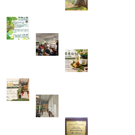
往花蓮，種下的不
只是辣木
「奇蹟之樹」辣木真的那麼神奇嗎？我查了農業
部資料後，發現比想像中更有趣
一場只有 20 個名額的公益講座，
讓我重新思考健康、土地與未來
端午節的粽子，你
都沾什麼醬？今年
我試了不一樣的吃
法
一家手搖飲店的 100 則五星評論，讓我看見「慢
慢來，比較快」
走進都市裡的綠色秘境：我在桃
園發現了一條會發光的室內辣木
步道
當法式甜點遇上辣
木，原來健康也能
這麼好吃！一款拿