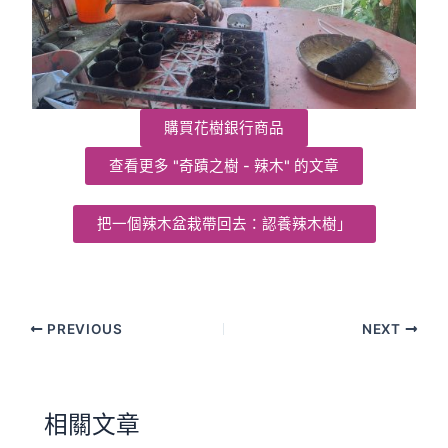
購買花樹銀行商品
查看更多 "奇蹟之樹 - 辣木" 的文章
把一個辣木盆栽帶回去：認養辣木樹」
PREVIOUS
NEXT
相關文章