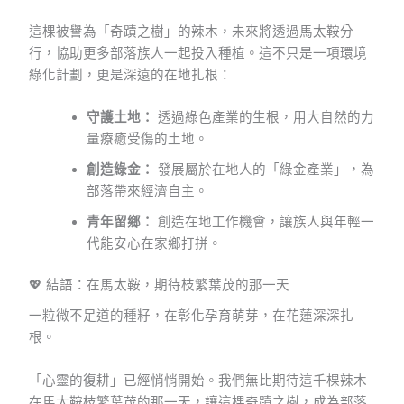
這棵被譽為「奇蹟之樹」的辣木，未來將透過馬太鞍分
行，協助更多部落族人一起投入種植。這不只是一項環境
綠化計劃，更是深遠的在地扎根：
守護土地：
透過綠色產業的生根，用大自然的力
量療癒受傷的土地。
創造綠金：
發展屬於在地人的「綠金產業」，為
部落帶來經濟自主。
青年留鄉：
創造在地工作機會，讓族人與年輕一
代能安心在家鄉打拼。
💖 結語：在馬太鞍，期待枝繁葉茂的那一天
一粒微不足道的種籽，在彰化孕育萌芽，在花蓮深深扎
根。
「心靈的復耕」已經悄悄開始。我們無比期待這千棵辣木
在馬太鞍枝繁葉茂的那一天，讓這棵奇蹟之樹，成為部落