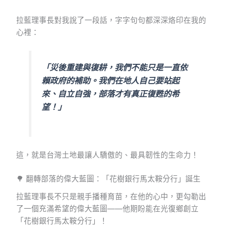
拉藍理事長對我說了一段話，字字句句都深深烙印在我的
心裡：
「災後重建與復耕，我們不能只是一直依
賴政府的補助。我們在地人自己要站起
來、自立自強，部落才有真正復甦的希
望！」
這，就是台灣土地最讓人驕傲的、最具韌性的生命力！
🌳 翻轉部落的偉大藍圖：「花樹銀行馬太鞍分行」誕生
拉藍理事長不只是親手播種育苗，在他的心中，更勾勒出
了一個充滿希望的偉大藍圖——他期盼能在光復鄉創立
「花樹銀行馬太鞍分行」！