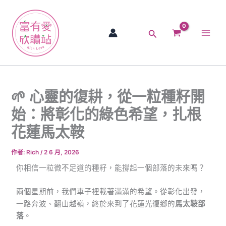
跳
Main
至
Men
主
搜
要
尋
內
容
🌱 心靈的復耕，從一粒種籽開
始：將彰化的綠色希望，扎根
花蓮馬太鞍
作者:
Rich
/
2 6 月, 2026
你相信一粒微不足道的種籽，能撐起一個部落的未來嗎？
兩個星期前，我們車子裡載著滿滿的希望。從彰化出發，
一路奔波、翻山越嶺，終於來到了花蓮光復鄉的
馬太鞍部
落
。