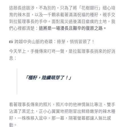
這趟長途跋涉，不為別的，只為了將「花樹銀行」細心培
育的辣木苗，以及一千顆承載著滿滿祝福的種籽，親手交
到拉藍理事長的手中。面對風災過後滿目瘡痍的土地，我
們心裡都清楚：
這將是一場漫長且艱辛的復原之路。
📸 跨越中央山脈的奇蹟：綠芽，悄悄冒頭了！
今天早上，手機傳來叮咚一聲，是拉藍理事長捎來的好消
息：
「種籽，陸續萌芽了！」
看著理事長傳來的照片，照片中的他神情無比專注、雙手
沾滿了黑泥土，正小心翼翼地把剛冒出鮮綠嫩芽的辣木種
籽，一株株移入盆中。那一幕，隔著螢幕都讓人無比感
動。