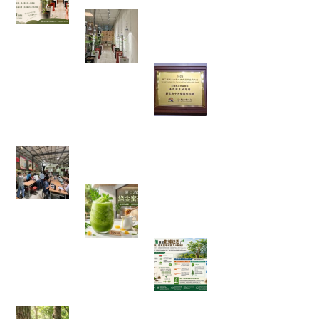
走進都市裡的綠色秘境：我在桃
園發現了一條會發光的室內辣木
步道
當法式甜點遇上辣
木，原來健康也能
這麼好吃！一款拿
下金賞的鹹檸酥開
箱
【綠色奇蹟】荒地變綠洲！直擊花樹銀行 17 年
的 ESG 永續實踐與綠色療癒力
體感溫度飆破 38 度的救星！夏日
消暑法寶：綠金蜜香冰沙，一口
讓你從地獄回到天堂！
綠色奇蹟還是數據
迷思？神奇「辣木
樹」的真實吸碳能
力大解析！
【彰化大村景點】花樹銀行獨角仙季大爆發！直