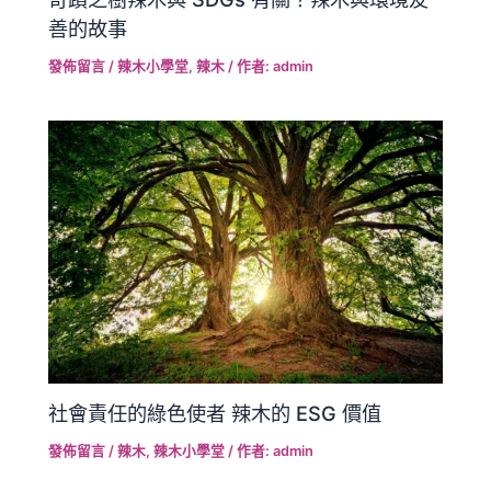
善的故事
發佈留言
/
辣木小學堂
,
辣木
/ 作者:
admin
社會責任的綠色使者 辣木的 ESG 價值
發佈留言
/
辣木
,
辣木小學堂
/ 作者:
admin