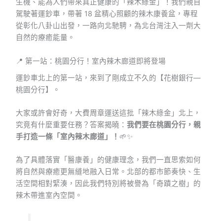
生機、能為人們帶來真正健康的「辣木綠金」！我們親自
駕駛著運鈔車，帶著 18 盆精心照顧的辣木康養盆，專程
從彰化八卦山出發，一路向北馳騁，為北台灣注入一劑大
自然的療癒能量。
📍 第一站：桃園分行！室內辣木廊道即將登場
運鈔車北上的第一站，來到了剛成立不久的【花樹銀行—
桃園分行】。
大家或許會好奇，大費周章運送這批「辣木綠金」北上，
究竟有什麼重要任務？答案揭曉：
我們要在桃園分行，親
手打造一條「室內辣木廊道」！
🌱✨
為了具體落實「醫康養」的健康理念，我們一直思索如何
將自然與療癒更無縫地融入日常。北部的都市節奏快、生
活空間相對緊湊，因此我們特別將被譽為「奇蹟之樹」的
辣木帶進室內空間。