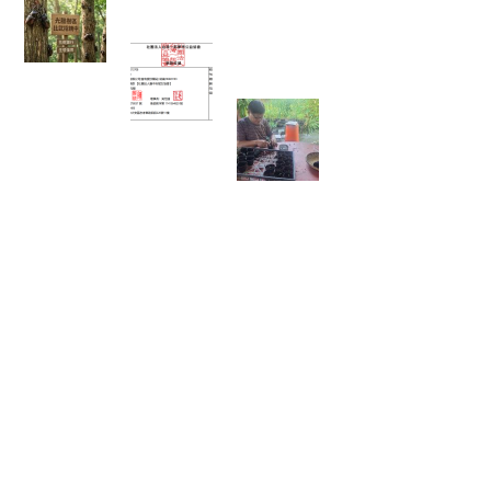
擊光臘樹下的「鐵甲武士比武招親擂台賽」
富有愛2026年５月捐款 – 社團法
人臺中市賦女協會
🌱 心靈的復耕，從
一粒種籽開始：將
彰化的綠色希望，
扎根花蓮馬太鞍