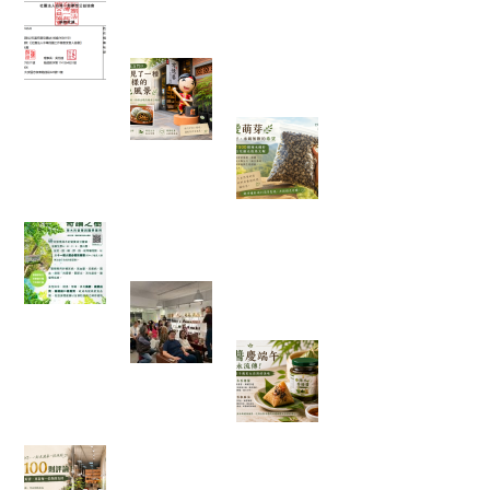
富有愛2026年6 月捐款 – 社團法人中華民國工作
傷害受害人協會
在麻糬名店門口，我看見了一種
不一樣的綠色風景
一袋 1500 顆種子
的旅行：從平地寄
往花蓮，種下的不
只是辣木
「奇蹟之樹」辣木真的那麼神奇嗎？我查了農業
部資料後，發現比想像中更有趣
一場只有 20 個名額的公益講座，
讓我重新思考健康、土地與未來
端午節的粽子，你
都沾什麼醬？今年
我試了不一樣的吃
法
一家手搖飲店的 100 則五星評論，讓我看見「慢
慢來，比較快」