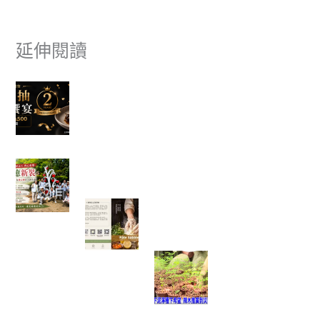
延伸閱讀
富有愛欣購站 2 週年感謝祭｜滿額抽美食饗宴
🎉
✈ 富有愛欣購站 1週年慶 ✨香港機票真的送出去
了，得主開心分享旅遊照片。
一棵樹重新變白了，也讓我看見志工服務最美的
樣子
一塊點心裡，藏著一位母親最深
的牽掛──我讀懂了「辣木鹹檸
酥」背後的故事
當救災結束後，真
正的挑戰才開始：
我看見馬太鞍復耕
的一絲希望