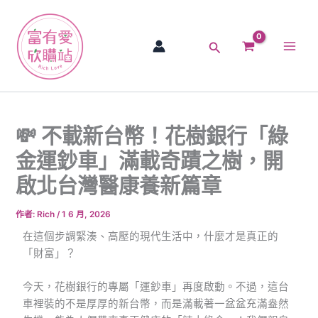
跳
Main
至
Men
主
搜
要
尋
內
容
💸 不載新台幣！花樹銀行「綠
金運鈔車」滿載奇蹟之樹，開
啟北台灣醫康養新篇章
作者:
Rich
/
1 6 月, 2026
在這個步調緊湊、高壓的現代生活中，什麼才是真正的
「財富」？
今天，花樹銀行的專屬「運鈔車」再度啟動。不過，這台
車裡裝的不是厚厚的新台幣，而是滿載著一盆盆充滿盎然