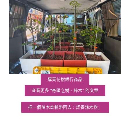
購買花樹銀行商品
查看更多 "奇蹟之樹 - 辣木" 的文章
把一個辣木盆栽帶回去：認養辣木樹」