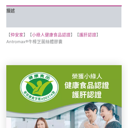
描述
評價 (1)
【
仲安家
】【
小綠人健康食品認證
】【
護肝認證
】
Antromax®牛樟芝菌絲體膠囊