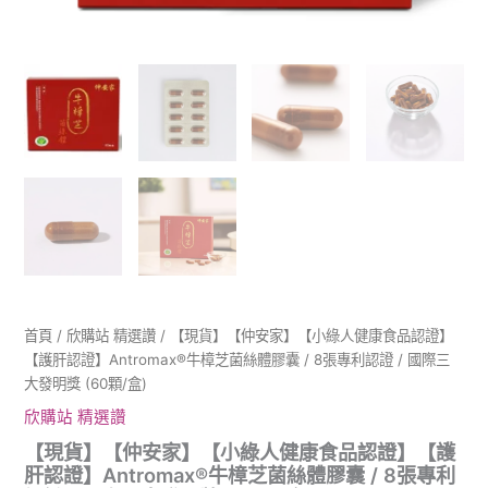
【護
肝
認
證】
Antromax®
牛
樟
芝
菌
絲
體
膠
囊
/
8
張
首頁
/
欣購站 精選讚
/ 【現貨】【仲安家】【小綠人健康食品認證】
專
【護肝認證】Antromax®牛樟芝菌絲體膠囊 / 8張專利認證 / 國際三
利
大發明獎 (60顆/盒)
認
證
欣購站 精選讚
/
【現貨】【仲安家】【小綠人健康食品認證】【護
國
肝認證】Antromax®牛樟芝菌絲體膠囊 / 8張專利
際