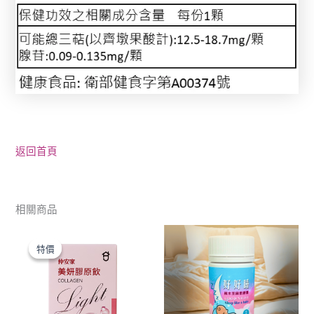
返回首頁
相關商品
原
目
始
前
特價
特價
價
價
格：
格：
NT$550。
NT$330。