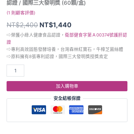
認證 / 國際三大發明獎 (60顆/盒)
三
大
(
1
則顧客評價)
發
明
NT$
2,400
NT$
1,440
獎
(60
⇨榮獲小綠人健康食品認證，
衛部健食字第Ａ00374號護肝認
顆/
證
盒)
⇨專利高效固態發酵培養，台灣森林紅寶石，牛樟芝菌絲體
數
⇨原料擁有8張專利認證，國際三大發明獎授獎肯定
量
加入購物車
安全結帳保證