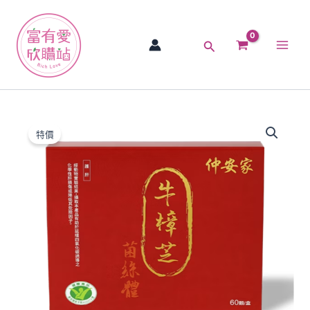
跳
Main
至
Men
主
搜
要
尋
內
容
【現
原
目
貨】
特價
【仲
始
前
安
價
價
家】
【小
格：
格：
綠
人
NT$2,400。
NT$1,440。
健
康
食
品
認
證】