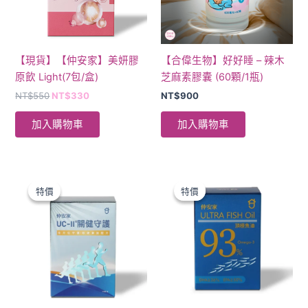
【現貨】【仲安家】美妍膠
【合偉生物】好好睡 – 辣木
原飲 Light(7包/盒)
芝麻素膠囊 (60顆/1瓶)
NT$
550
NT$
330
NT$
900
加入購物車
加入購物車
原
目
原
目
始
前
始
前
特價
特價
特價
特價
價
價
價
價
格：
格：
格：
格：
NT$1,900。
NT$1,000。
NT$1,600。
NT$880。