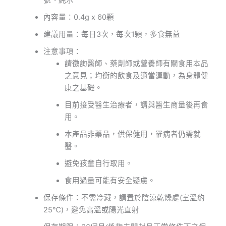
號、純水
內容量：0.4g x 60顆
建議用量：每日3次，每次1顆，多食無益
注意事項：
請徵詢醫師、藥劑師或營養師有關食用本品
之意見；均衡的飲食及適當運動，為身體健
康之基礎。
目前接受醫生治療者，請與醫生商量後再食
用。
本產品非藥品，供保健用，罹病者仍需就
醫。
避免孩童自行取用。
食用過量可能有安全疑慮。
保存條件：不需冷藏，請置於陰涼乾燥處(室溫約
25℃)，避免高溫或陽光直射