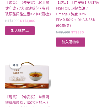
【現貨】【仲安家】UCII 關
【現貨】【仲安家】ULTRA
健守護 / 7大關鍵成份 / 專利
FISH OIL 頂極魚油 /
玻尿酸與維生素K2 (60顆/盒)
Omega3 純度 93% +
EPA≧50% + DHA≧36%
NT$
1,900
NT$
1,000
(60顆/盒)
加入購物車
NT$
1,600
NT$
880
加入購物車
原
目
始
前
特價
特價
價
價
格：
格：
NT$2,650。
NT$1,900。
【現貨】【仲安家】 常溫滴
雞精精裝盒 / 100%不加水 /