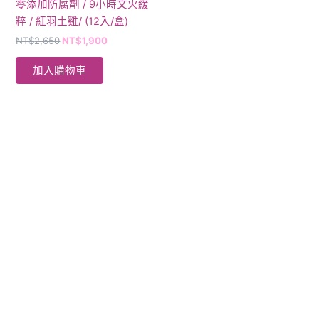
零添加防腐劑 / 9小時文火緩
粹 / 紅羽土雞/ (12入/盒)
NT$
2,650
NT$
1,900
加入購物車