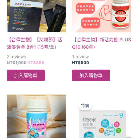
【合偉生物】【父親節】活
【合偉生物】新活力錠 PLUS
沛優黃金 8合1 (15包/盒)
Q10 (60粒)
2
reviews
1
review
NT$
1,000
NT$
888
NT$
900
加入購物車
加入購物車
原
目
始
前
特價
價
價
格：
格：
NT$1,890。
NT$1,000。