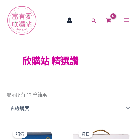
依
跳
Main
熱
銷
至
度
Men
主
排
搜
序
要
尋
內
容
欣購站 精選讚
顯示所有 12 筆結果
原
目
原
目
始
前
始
前
特價
特價
價
價
價
價