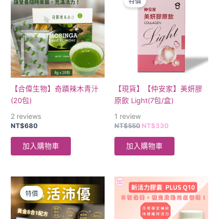
特價
價
價
格：
格：
NT$550。
NT$330。
【合偉生物】奇蹟辣木青汁
【現貨】【仲安家】美妍膠
(20包)
原飲 Light(7包/盒)
2
reviews
1
review
NT$
680
NT$
550
NT$
330
加入購物車
加入購物車
原
目
始
前
特價
價
價
格：
格：
NT$1,000。
NT$888。