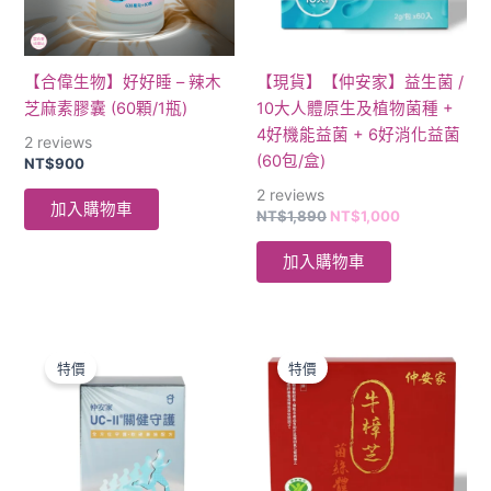
【合偉生物】好好睡 – 辣木
【現貨】【仲安家】益生菌 /
芝麻素膠囊 (60顆/1瓶)
10大人體原生及植物菌種 +
4好機能益菌 + 6好消化益菌
2
reviews
(60包/盒)
NT$
900
2
reviews
加入購物車
NT$
1,890
NT$
1,000
加入購物車
原
目
原
目
始
前
始
前
特價
特價
價
價
價
價
格：
格：
格：
格：
NT$1,900。
NT$1,000。
NT$2,400。
NT$1,440。