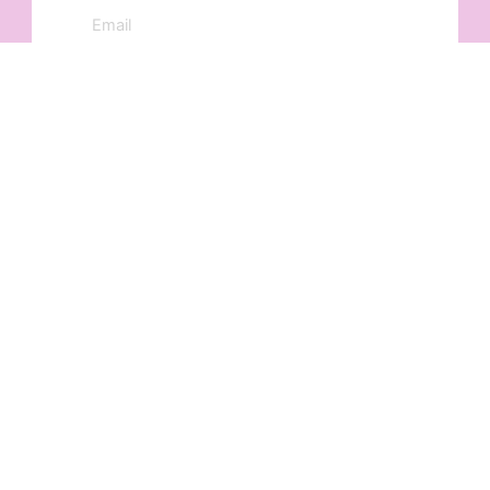
Email
richlove@richlove.com.tw
Phone
(03)3310728 ; 0975770437