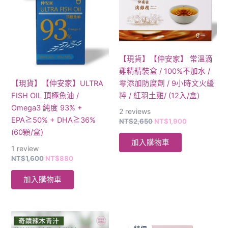
格：
格：
格：
格：
NT$1,600。
NT$880。
NT$2,650。
NT$1,900。
【現貨】【仲安家】 常溫滴
雞精精裝盒 / 100%不加水 /
零添加防腐劑 / 9小時文火緩
【現貨】【仲安家】ULTRA
粹 / 紅羽土雞/ (12入/盒)
FISH OIL 頂極魚油 /
Omega3 純度 93% +
2
reviews
EPA≧50% + DHA≧36%
NT$
2,650
NT$
1,900
(60顆/盒)
加入購物車
1
review
NT$
1,600
NT$
880
加入購物車
原
目
始
前