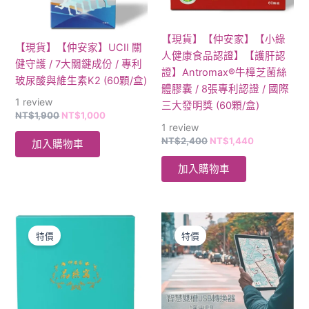
【現貨】【仲安家】【小綠
【現貨】【仲安家】UCII 關
人健康食品認證】【護肝認
健守護 / 7大關鍵成份 / 專利
證】Antromax®牛樟芝菌絲
玻尿酸與維生素K2 (60顆/盒)
體膠囊 / 8張專利認證 / 國際
1
review
三大發明獎 (60顆/盒)
NT$
1,900
NT$
1,000
1
review
NT$
2,400
NT$
1,440
加入購物車
加入購物車
原
目
原
目
此
始
前
始
前
產
特價
特價
價
價
價
價
格：
格：
格：
品
格：
NT$4,500。
NT$2,700。
NT$1,200。
NT$899。
有
多
種