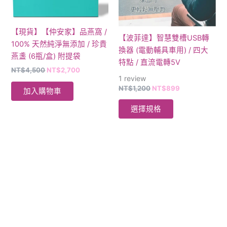
款
式。
【現貨】【仲安家】品燕窩 /
可
【波菲達】智慧雙槽USB轉
100% 天然純淨無添加 / 珍貴
在
換器 (電動輔具車用) / 四大
燕盞 (6瓶/盒) 附提袋
產
特點 / 直流電轉5V
品
NT$
4,500
NT$
2,700
1
review
頁
NT$
1,200
NT$
899
加入購物車
面
選
選擇規格
擇
選
項