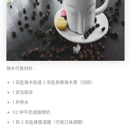
辣木代餐材料：
1 茶匙辣木粉或 2 茶匙新鮮辣木葉（切碎）
1 茶包綠茶
1 杯熱水
1/2 杯牛奶或植物奶
1 到 2 茶匙蜂蜜或糖（可依口味調整）