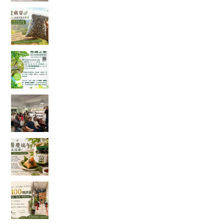
一袋 1500 顆種子的旅行：從平地寄往花蓮，種下
的不只是辣木
「奇蹟之樹」辣木真的那麼神奇嗎？我查了農業
部資料後，發現比想像中更有趣
一場只有 20 個名額的公益講座，讓我重新思考健
康、土地與未來
端午節的粽子，你都沾什麼醬？今年我試了不一
樣的吃法
一家手搖飲店的 100 則五星評論，讓我看見「慢
慢來，比較快」