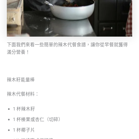
下面我們來看一些簡單的辣木代餐食譜，讓你從早餐就獲得
滿分營養！
辣木籽能量棒
辣木代餐材料：
1 杯辣木籽
1 杯榛果或杏仁（切碎）
1 杯椰子片