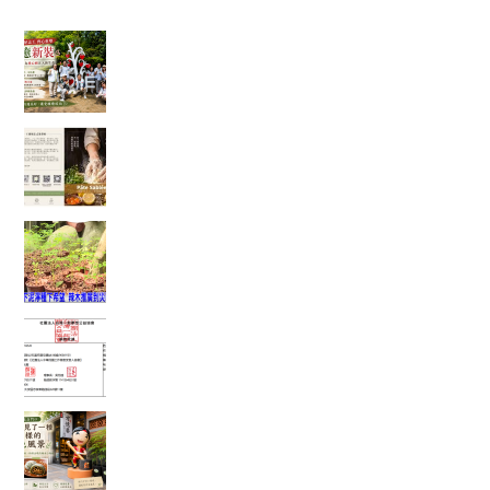
分享旅遊照片。
一棵樹重新變白了，也讓我看見志工服務最美的
樣子
一塊點心裡，藏著一位母親最深的牽掛──我讀懂
了「辣木鹹檸酥」背後的故事
當救災結束後，真正的挑戰才開始：我看見馬太
鞍復耕的一絲希望
富有愛2026年6 月捐款 – 社團法人中華民國工作
傷害受害人協會
在麻糬名店門口，我看見了一種不一樣的綠色風
景