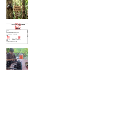
擊光臘樹下的「鐵甲武士比武招親擂台賽」
富有愛2026年５月捐款 – 社團法人臺中市賦女協
會
🌱 心靈的復耕，從一粒種籽開始：將彰化的綠色
希望，扎根花蓮馬太鞍