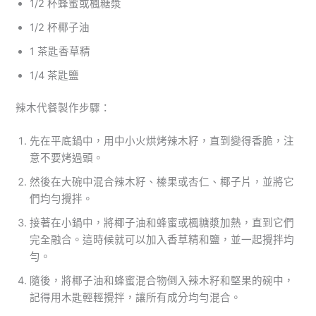
1/2 杯蜂蜜或楓糖漿
1/2 杯椰子油
1 茶匙香草精
1/4 茶匙鹽
辣木代餐製作步驟：
先在平底鍋中，用中小火烘烤辣木籽，直到變得香脆，注
意不要烤過頭。
然後在大碗中混合辣木籽、榛果或杏仁、椰子片，並將它
們均勻攪拌。
接著在小鍋中，將椰子油和蜂蜜或楓糖漿加熱，直到它們
完全融合。這時候就可以加入香草精和鹽，並一起攪拌均
勻。
隨後，將椰子油和蜂蜜混合物倒入辣木籽和堅果的碗中，
記得用木匙輕輕攪拌，讓所有成分均勻混合。