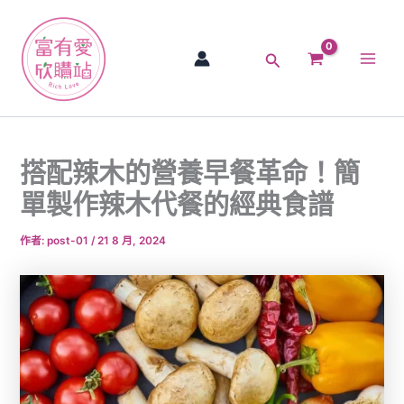
跳
Main
至
Men
主
搜
要
尋
內
容
搭配辣木的營養早餐革命！簡
單製作辣木代餐的經典食譜
作者:
post-01
/
21 8 月, 2024