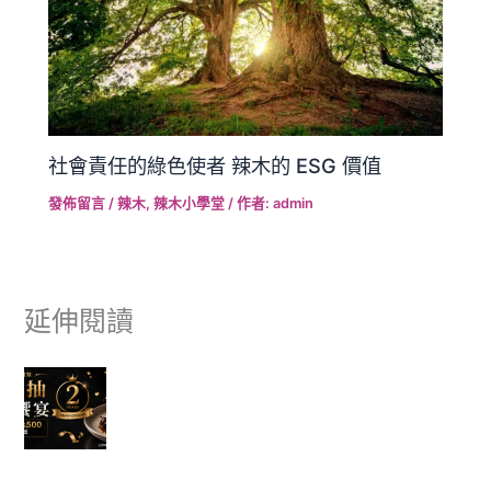
社會責任的綠色使者 辣木的 ESG 價值
發佈留言
/
辣木
,
辣木小學堂
/ 作者:
admin
延伸閱讀
富有愛欣購站 2 週年感謝祭｜滿額抽美食饗宴 🎉
✈ 富有愛欣購站 1週年慶 ✨香港機票真的送出去了，得主開心