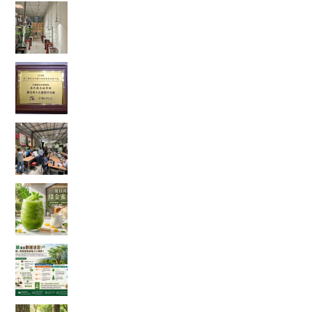
走進都市裡的綠色秘境：我在桃園發現了一條會
發光的室內辣木步道
當法式甜點遇上辣木，原來健康也能這麼好吃！
一款拿下金賞的鹹檸酥開箱
【綠色奇蹟】荒地變綠洲！直擊花樹銀行 17 年的
ESG 永續實踐與綠色療癒力
體感溫度飆破 38 度的救星！夏日消暑法寶：綠金
蜜香冰沙，一口讓你從地獄回到天堂！
綠色奇蹟還是數據迷思？神奇「辣木樹」的真實
吸碳能力大解析！
【彰化大村景點】花樹銀行獨角仙季大爆發！直