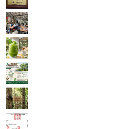
【綠色奇蹟】荒地變綠洲！直擊花樹銀行 17 年的
ESG 永續實踐與綠色療癒力
體感溫度飆破 38 度的救星！夏日消暑法寶：綠金
蜜香冰沙，一口讓你從地獄回到天堂！
綠色奇蹟還是數據迷思？神奇「辣木樹」的真實
吸碳能力大解析！
【彰化大村景點】花樹銀行獨角仙季大爆發！直
擊光臘樹下的「鐵甲武士比武招親擂台賽」
富有愛2026年５月捐款 – 社團法人臺中市賦女協
會