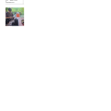
🌱 心靈的復耕，從一粒種籽開始：將彰化的綠色
希望，扎根花蓮馬太鞍