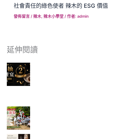
社會責任的綠色使者 辣木的 ESG 價值
發佈留言
/
辣木
,
辣木小學堂
/ 作者:
admin
延伸閱讀
富有愛欣購站 2 週年感謝祭｜滿額抽美食饗宴 🎉
✈ 富有愛欣購站 1週年慶 ✨香港機票真的送出去了，得主開心
分享旅遊照片。
一棵樹重新變白了，也讓我看見志工服務最美的
樣子
一塊點心裡，藏著一位母親最深的牽掛──我讀懂