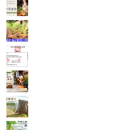
了「辣木鹹檸酥」背後的故事
當救災結束後，真正的挑戰才開始：我看見馬太
鞍復耕的一絲希望
富有愛2026年6 月捐款 – 社團法人中華民國工作
傷害受害人協會
在麻糬名店門口，我看見了一種不一樣的綠色風
景
一袋 1500 顆種子的旅行：從平地寄往花蓮，種下
的不只是辣木
「奇蹟之樹」辣木真的那麼神奇嗎？我查了農業