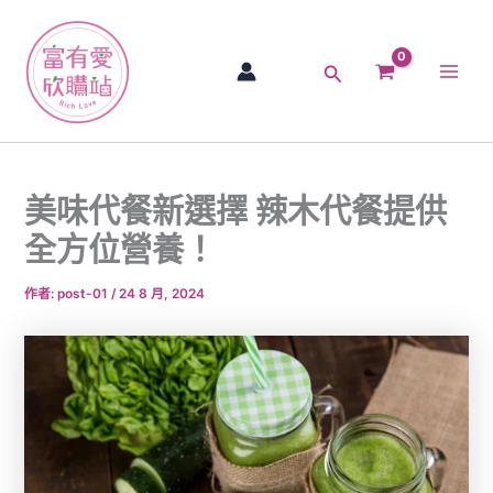
跳
Main
至
Men
主
搜
要
尋
內
容
美味代餐新選擇 辣木代餐提供
全方位營養！
作者:
post-01
/
24 8 月, 2024