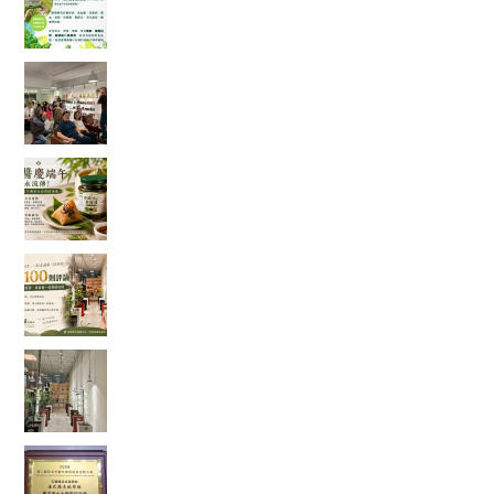
部資料後，發現比想像中更有趣
一場只有 20 個名額的公益講座，讓我重新思考健
康、土地與未來
端午節的粽子，你都沾什麼醬？今年我試了不一
樣的吃法
一家手搖飲店的 100 則五星評論，讓我看見「慢
慢來，比較快」
走進都市裡的綠色秘境：我在桃園發現了一條會
發光的室內辣木步道
當法式甜點遇上辣木，原來健康也能這麼好吃！
一款拿下金賞的鹹檸酥開箱