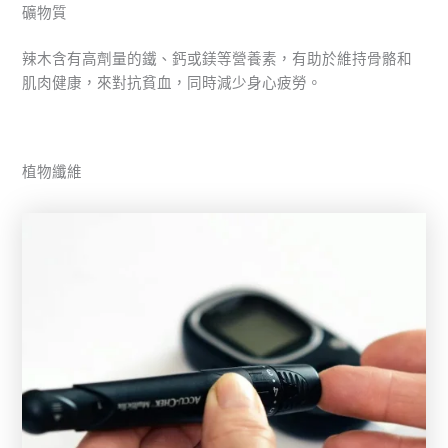
礦物質
辣木含有高劑量的鐵、鈣或鎂等營養素，有助於維持骨骼和
肌肉健康，來對抗貧血，同時減少身心疲勞。
植物纖維