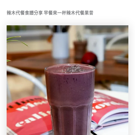
辣木代餐食譜分享 早餐來一杯辣木代餐果昔