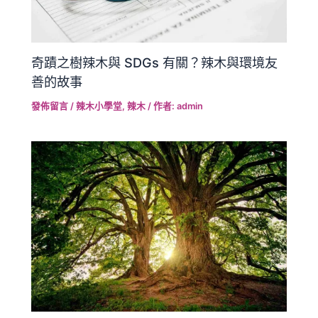
奇蹟之樹辣木與 SDGs 有關？辣木與環境友
善的故事
發佈留言
/
辣木小學堂
,
辣木
/ 作者:
admin