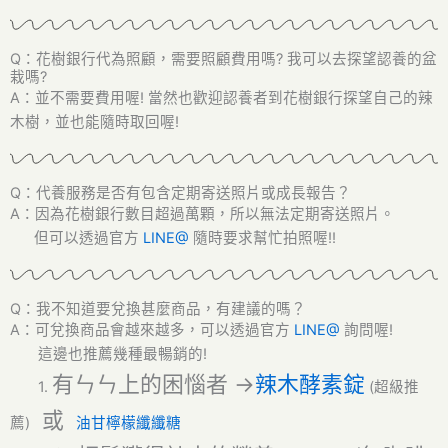
Q：花樹銀行代為照顧，需要照顧費用嗎? 我可以去探望認養的盆
栽嗎?
A：並不需要費用喔! 當然也歡迎認養者到花樹銀行探望自己的辣
木樹，並也能隨時取回喔!
Q：代養服務是否有包含定期寄送照片或成長報告？
A：因為花樹銀行數目超過萬顆，所以無法定期寄送照片
。
但可以透過官方
LINE@
隨時要求幫忙拍照喔!!
Q：我不知道要兌換甚麼商品，有建議的嗎？
A：可兌換商品會越來越多，可以透過官方
LINE@
詢問喔!
這邊也推薦幾種最暢銷的!
有ㄣㄣ上的困惱者 ->
辣木酵素錠
1.
(超級推
或
薦)
油甘檸檬纖纖糖