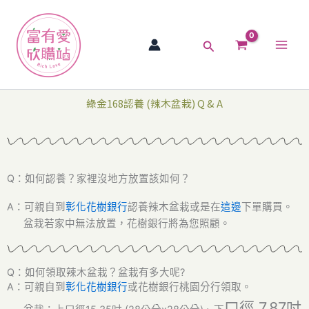
跳
Main
至
Men
主
搜
要
尋
內
容
綠金168認養 (辣木盆栽) Q & A
Q：如何認養？家裡沒地方放置該如何？
A：可親自到
彰化花樹銀行
認養辣木盆栽或是在
這邊
下單購買。
盆栽若家中無法放置，花樹銀行將為您照顧。
Q：如何領取辣木盆栽？盆栽有多大呢?
A：可親自到
彰化花樹銀行
或花樹銀行桃園分行領取。
口徑
7.87吋