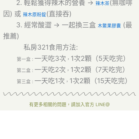
2. 輕鬆獲得辣木的營養 ->
(無咖啡
辣木茶
因) 或
(直接吞)
辣木原粉錠
3. 經常酸澀 -> 一起換三盒
(最
木鱉果膠囊
推薦)
私房321食用方法:
一天吃3次
1次2顆（5天吃完）
第一盒 :
，
一天吃2次
1次2顆（7天吃完）
第二盒 :
，
一天吃1次
1次2顆（15天吃完）
第三盒 :
，
有更多相關的問題，請加入官方 LINE@