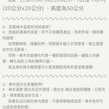
盆栽：上口徑15.35吋 (28公分x28公分)、下
(20公分x20公分)
、高度為50公分
Q：認養辣木盆栽有何好處呢?
A：透過認養辣木盆栽，你不只是購買產品，而是參與一個持續
的過程：
從照顧植物、接觸自然，到將辣木融入日常飲食，建立更穩
定的生活節奏。
同時，辣木的栽種也代表一種對環境的回應—讓個人的選
擇，轉化為對土地的實際行動。
長出來的辣木嫩葉還可以直接摘取用來煎蛋或做湯喔!
Q：辣木適合在家種植嗎?
A：
辣木喜歡 陽光充足的環境，
適合在 陽台或庭院種植。
日照充
足，通常都能良好生長。
如要在沒日照的室內擺放
，可使用植物成長燈
，辣木依然可
以成長得很好喔!