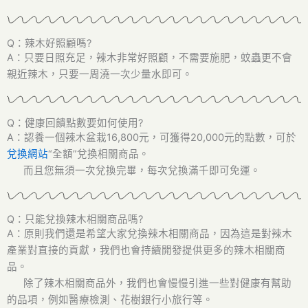
Q：辣木好照顧嗎?
A：只要
日照充足，辣木非常好照顧
，不需要施肥
，蚊蟲更不會
親近辣木
，只要一周澆一次少量水即可
。
Q：健康回饋點數要如何使用?
A：認養一個辣木盆栽16,800元
，可獲得20,000元的點數
，可於
兌換網站
“全額”兌換相關商品
。
而且您無須一次兌換完畢
，每次兌換滿千即可免運
。
Q：只能兌換辣木相關商品嗎?
A：原則我們還是希望大家兌換辣木相關商品
，因為這是對辣木
產業對直接的貢獻
，我們也會持續開發提供更多的辣木相關商
品
。
除了辣木相關商品外
，我們也會慢慢引進一些對健康有幫助
的品項
，例如醫療檢測
、花樹銀行小旅行等
。