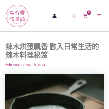
跳
Main
至
Men
主
搜
要
尋
內
容
辣木烘蛋飄香 融入日常生活的
辣木料理秘笈
作者:
post-01
/
24 8 月, 2024