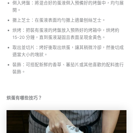
倒入烤盤：將混合好的蛋液倒入預備好的烤盤中，均勻展
開。
撒上芝士：在蛋液表面均勻撒上適量刨絲芝士。
烘烤：把裝有蛋液的烤盤放入預熱好的烤箱中，烘烤約
15-20 分鐘，直到蛋液凝固且表面呈現金黃色。
取出並切片：烤好後取出烘蛋，讓其稍微冷卻，然後切成
適當大小的塊狀。
裝飾：可搭配新鮮的香草、蕃茄片或其他喜歡的配料進行
裝飾。
烘蛋有哪些技巧？