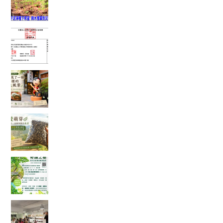
富有愛2026年6 月捐款 – 社團法人中華民國工作
傷害受害人協會
在麻糬名店門口，我看見了一種不一樣的綠色風
景
一袋 1500 顆種子的旅行：從平地寄往花蓮，種下
的不只是辣木
「奇蹟之樹」辣木真的那麼神奇嗎？我查了農業
部資料後，發現比想像中更有趣
一場只有 20 個名額的公益講座，讓我重新思考健
康、土地與未來