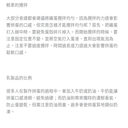
輕柔的攪拌
大部分食譜都會建議將雞蛋攪拌均勻，因為攪拌的力道會影
響烘蛋的口感，但究竟怎樣才能攪拌均勻呢？首先，把雞蛋
打入碗中時，要避免蛋殼碎片掉入。而開始攪拌的時候，要
注意固定位置不變，並將空氣打入蛋液，直到出現氣泡為
止。注意不要過度攪拌，時間過長或力道過大會影響烘蛋的
鬆軟口感。
乳製品的比例
很多人在製作烘蛋的過程中，會加入牛奶或奶油，牛奶能讓
烘蛋口感滑順，避免過硬；而奶油則帶來獨特的濃郁香氣，
防止蛋變乾。但需注意奶油用量，過多會使烘蛋質地類似奶
凍。