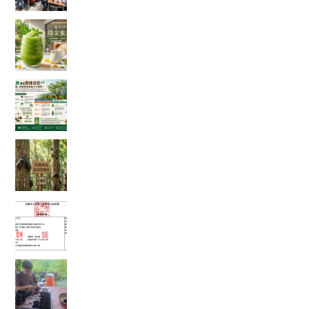
體感溫度飆破 38 度的救星！夏日消暑法寶：綠金
蜜香冰沙，一口讓你從地獄回到天堂！
綠色奇蹟還是數據迷思？神奇「辣木樹」的真實
吸碳能力大解析！
【彰化大村景點】花樹銀行獨角仙季大爆發！直
擊光臘樹下的「鐵甲武士比武招親擂台賽」
富有愛2026年５月捐款 – 社團法人臺中市賦女協
會
🌱 心靈的復耕，從一粒種籽開始：將彰化的綠色
希望，扎根花蓮馬太鞍