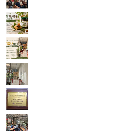
端午節的粽子，你都沾什麼醬？今年我試了不一
樣的吃法
一家手搖飲店的 100 則五星評論，讓我看見「慢
慢來，比較快」
走進都市裡的綠色秘境：我在桃園發現了一條會
發光的室內辣木步道
當法式甜點遇上辣木，原來健康也能這麼好吃！
一款拿下金賞的鹹檸酥開箱
【綠色奇蹟】荒地變綠洲！直擊花樹銀行 17 年的
ESG 永續實踐與綠色療癒力