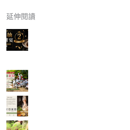
延伸閱讀
富有愛欣購站 2 週年感謝祭｜滿額抽美食饗宴 🎉
✈ 富有愛欣購站 1週年慶 ✨香港機票真的送出去了，得主開心
分享旅遊照片。
一棵樹重新變白了，也讓我看見志工服務最美的
樣子
一塊點心裡，藏著一位母親最深的牽掛──我讀懂
了「辣木鹹檸酥」背後的故事
當救災結束後，真正的挑戰才開始：我看見馬太
鞍復耕的一絲希望