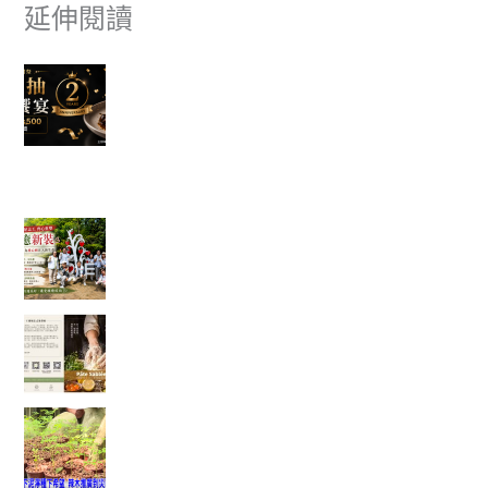
延伸閱讀
富有愛欣購站 2 週年感謝祭｜滿額抽美食饗宴 🎉
✈ 富有愛欣購站 1週年慶 ✨香港機票真的送出去了，得主開心
分享旅遊照片。
一棵樹重新變白了，也讓我看見志工服務最美的
樣子
一塊點心裡，藏著一位母親最深的牽掛──我讀懂
了「辣木鹹檸酥」背後的故事
當救災結束後，真正的挑戰才開始：我看見馬太
鞍復耕的一絲希望