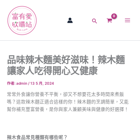
跳
Main
至
Men
主
搜
要
尋
內
容
品味辣木麵美好滋味！辣木麵
讓家人吃得開心又健康
作者:
admin
/
13 5 月, 2024
常常外食讓你營養不平衡，卻又不想要花太多時間來煮飯
嗎？這款辣木麵正適合這樣的你！辣木麵的烹調簡單，又能
幫你補充豐富營養，是你與家人兼顧美味與健康的好選擇！
辣木食品常見種類有哪些呢？