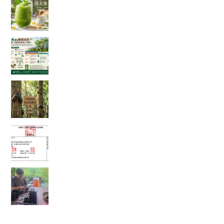
蜜香冰沙，一口讓你從地獄回到天堂！
綠色奇蹟還是數據迷思？神奇「辣木樹」的真實
吸碳能力大解析！
【彰化大村景點】花樹銀行獨角仙季大爆發！直
擊光臘樹下的「鐵甲武士比武招親擂台賽」
富有愛2026年５月捐款 – 社團法人臺中市賦女協
會
🌱 心靈的復耕，從一粒種籽開始：將彰化的綠色
希望，扎根花蓮馬太鞍