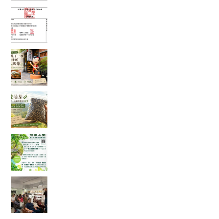
富有愛2026年6 月捐款 – 社團法人中華民國工作
傷害受害人協會
在麻糬名店門口，我看見了一種不一樣的綠色風
景
一袋 1500 顆種子的旅行：從平地寄往花蓮，種下
的不只是辣木
「奇蹟之樹」辣木真的那麼神奇嗎？我查了農業
部資料後，發現比想像中更有趣
一場只有 20 個名額的公益講座，讓我重新思考健
康、土地與未來