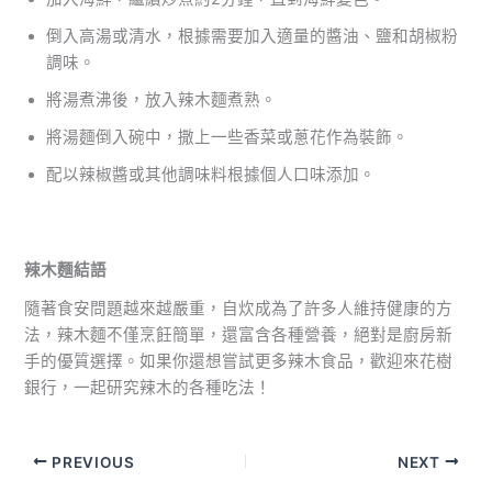
倒入高湯或清水，根據需要加入適量的醬油、鹽和胡椒粉
調味。
將湯煮沸後，放入辣木麵煮熟。
將湯麵倒入碗中，撒上一些香菜或蔥花作為裝飾。
配以辣椒醬或其他調味料根據個人口味添加。
辣木麵結語
隨著食安問題越來越嚴重，自炊成為了許多人維持健康的方
法，辣木麵不僅烹飪簡單，還富含各種營養，絕對是廚房新
手的優質選擇。如果你還想嘗試更多辣木食品，歡迎來花樹
銀行，一起研究辣木的各種吃法！
PREVIOUS
NEXT