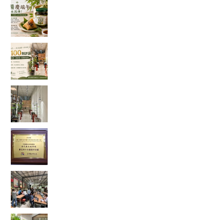
端午節的粽子，你都沾什麼醬？今年我試了不一
樣的吃法
一家手搖飲店的 100 則五星評論，讓我看見「慢
慢來，比較快」
走進都市裡的綠色秘境：我在桃園發現了一條會
發光的室內辣木步道
當法式甜點遇上辣木，原來健康也能這麼好吃！
一款拿下金賞的鹹檸酥開箱
【綠色奇蹟】荒地變綠洲！直擊花樹銀行 17 年的
ESG 永續實踐與綠色療癒力
體感溫度飆破 38 度的救星！夏日消暑法寶：綠金