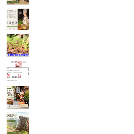
一塊點心裡，藏著一位母親最深的牽掛──我讀懂
了「辣木鹹檸酥」背後的故事
當救災結束後，真正的挑戰才開始：我看見馬太
鞍復耕的一絲希望
富有愛2026年6 月捐款 – 社團法人中華民國工作
傷害受害人協會
在麻糬名店門口，我看見了一種不一樣的綠色風
景
一袋 1500 顆種子的旅行：從平地寄往花蓮，種下
的不只是辣木