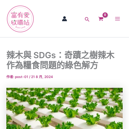
跳
Main
至
Men
主
搜
要
尋
內
容
辣木與 SDGs：奇蹟之樹辣木
作為糧食問題的綠色解方
作者:
post-01
/
21 8 月, 2024