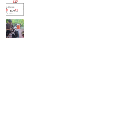
會
🌱 心靈的復耕，從一粒種籽開始：將彰化的綠色
希望，扎根花蓮馬太鞍