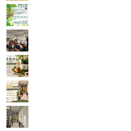
「奇蹟之樹」辣木真的那麼神奇嗎？我查了農業
部資料後，發現比想像中更有趣
一場只有 20 個名額的公益講座，讓我重新思考健
康、土地與未來
端午節的粽子，你都沾什麼醬？今年我試了不一
樣的吃法
一家手搖飲店的 100 則五星評論，讓我看見「慢
慢來，比較快」
走進都市裡的綠色秘境：我在桃園發現了一條會
發光的室內辣木步道