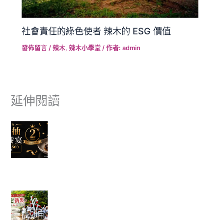
社會責任的綠色使者 辣木的 ESG 價值
發佈留言
/
辣木
,
辣木小學堂
/ 作者:
admin
延伸閱讀
富有愛欣購站 2 週年感謝祭｜滿額抽美食饗宴 🎉
✈ 富有愛欣購站 1週年慶 ✨香港機票真的送出去了，得主開心
分享旅遊照片。
一棵樹重新變白了，也讓我看見志工服務最美的
樣子